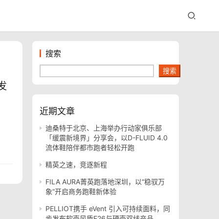
搜索
搜索
发
近期文章
迪桑特于北京、上海举办行动家俱乐部
「缓震新境界」分享会，以D-FLUID 4.0
流体鞋陪伴都市跑者轻松开跑
精英之速，竞逐新程
FILA AURA菁英跑落地深圳，以“稳驭万
象”开启商务跑鞋新体验
PELLIOT携手 eVent 引入可持续面料，同
步发布软壳风盾E26与硬壳双线产品