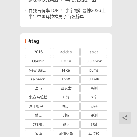
百强占有率TOP1！李宁跑鞋霸榜2026上
半年中国马拉松男子百强榜单
#tag
2016
adidas
asics
Garmin
HOKA
lululemon
New Balance
Nike
puma
salomon
TopX
UTMB
上马
亚瑟士
亲测
北京马拉松
开箱
李宁
波士顿马拉松
热点
经验
耐克
训练
评测
越野跑
跑步
跑鞋
运动
阿迪达斯
马拉松