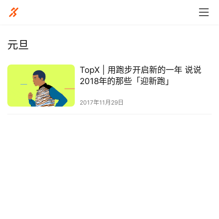
元旦
TopX | 用跑步开启新的一年 说说
比
2018年的那些「迎新跑」
赛
2017年11月29日
观
察
装
备
训
练