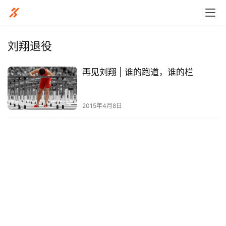
刘翔退役
再见刘翔 | 谁的跑道，谁的栏
比
赛
2015年4月8日
观
察
装
备
训
练