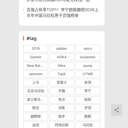
百强占有率TOP1！李宁跑鞋霸榜2026上
半年中国马拉松男子百强榜单
#tag
2016
adidas
asics
Garmin
HOKA
lululemon
New Balance
Nike
puma
salomon
TopX
UTMB
上马
亚瑟士
亲测
北京马拉松
开箱
李宁
波士顿马拉松
热点
经验
耐克
训练
评测
越野跑
跑步
跑鞋
运动
阿迪达斯
马拉松