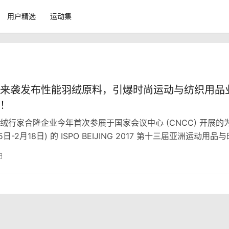
用户精选
运动集
来袭发布性能羽绒原料，引爆时尚运动与纺织用品
！
绒行家合隆企业今年首次参展于国家会议中心 (CNCC) 开展的
5日-2月18日) 的 ISPO BEIJING 2017 第十三届亚洲运动用品与
界和观展来宾带来惊喜连连。身为全球知名、亚洲第一的百年专
日
合隆企业携其全球羽绒专家口碑、与全球精选羽绒原料的质量保
袭，一次性将其所代理的全球 3 大品牌性能羽绒原料同时在合
分震撼，挑战无限可能未来的同时，引爆了时尚、运动与纺织业