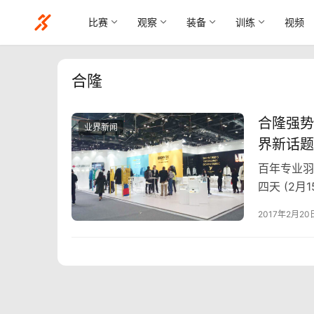
比赛
观察
装备
训练
视频
合隆
合隆强势
业界新闻
界新话题
百年专业羽
四天 (2月1
尚展，为业
2017年2月20
羽绒行家，
证，强势来
台揭露，十
的新话题！