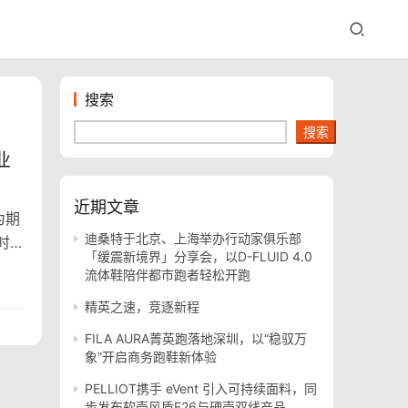
搜索
搜索
业
近期文章
为期
迪桑特于北京、上海举办行动家俱乐部
时
「缓震新境界」分享会，以D-FLUID 4.0
业
流体鞋陪伴都市跑者轻松开跑
精英之速，竞逐新程
隆展
界
FILA AURA菁英跑落地深圳，以“稳驭万
象”开启商务跑鞋新体验
PELLIOT携手 eVent 引入可持续面料，同
步发布软壳风盾E26与硬壳双线产品