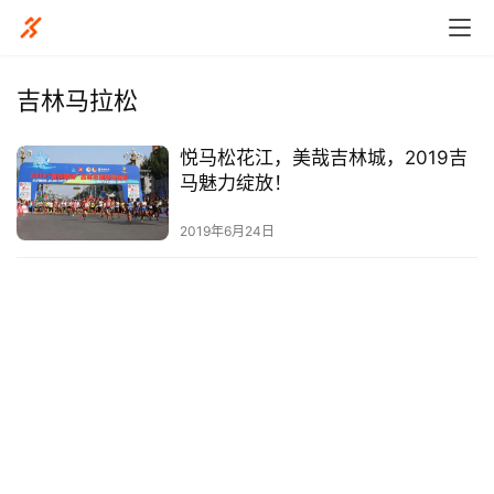
吉林马拉松
悦马松花江，美哉吉林城，2019吉
比
马魅力绽放！
赛
2019年6月24日
观
察
装
备
训
练