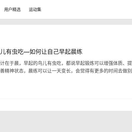
用户精选
运动集
儿有虫吃—如何让自己早起晨练
之计在于晨，早起的鸟儿有虫吃，都说早起锻炼可以增强体质、
善精神状态，晨练可以让一天变长，会觉得有更多的时间去做别
的夏天，早上是一天难得凉爽的时间段，起来训练不是难题，难