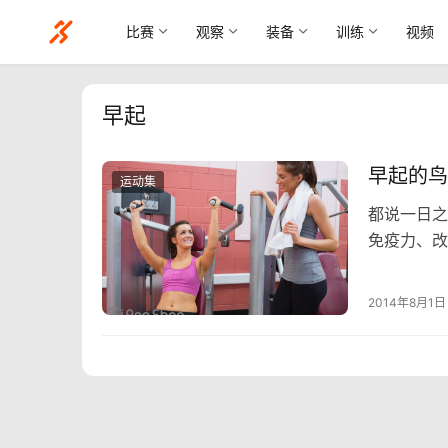
比赛
观察
装备
训练
视频
早起
早起的鸟
运动集
​都说一日
免疫力、改
东西。炎热
怎么起！
2014年8月1日