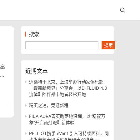
搜索
搜索
提高
近期文章
的
迪桑特于北京、上海举办行动家俱乐部
在
「缓震新境界」分享会，以D-FLUID 4.0
流体鞋陪伴都市跑者轻松开跑
精英之速，竞逐新程
FILA AURA菁英跑落地深圳，以“稳驭万
象”开启商务跑鞋新体验
PELLIOT携手 eVent 引入可持续面料，同
步发布软壳风盾E26与硬壳双线产品