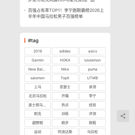
百强占有率TOP1！李宁跑鞋霸榜2026上
半年中国马拉松男子百强榜单
#tag
2016
adidas
asics
Garmin
HOKA
lululemon
New Balance
Nike
puma
salomon
TopX
UTMB
上马
亚瑟士
亲测
北京马拉松
开箱
李宁
波士顿马拉松
热点
经验
耐克
训练
评测
越野跑
跑步
跑鞋
运动
阿迪达斯
马拉松