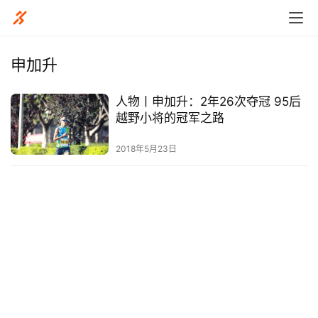
申加升
人物丨申加升：2年26次夺冠 95后
比
越野小将的冠军之路
赛
2018年5月23日
观
察
装
备
训
练