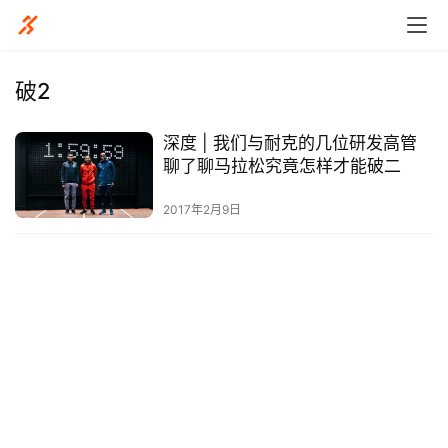
破2
深度 | 我们与耐克的几位研发高管
比
聊了聊马拉松究竟怎样才能破二
赛
2017年2月9日
观
察
装
备
训
练