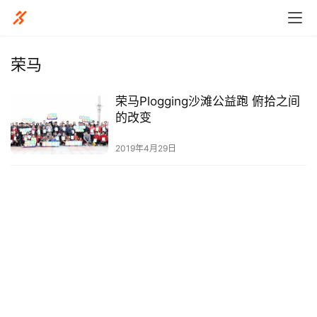
荣马
荣马Plogging沙滩公益跑 俯拾之间
比
的改变
赛
2019年4月29日
观
察
装
备
训
练