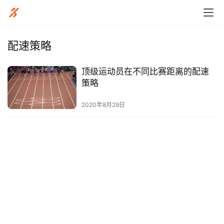
配速策略
顶级运动员在不同比赛距离的配速
比
策略
赛
2020年8月29日
观
察
装
备
训
练