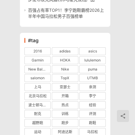
百强占有率TOP1！李宁跑鞋霸榜2026上
半年中国马拉松男子百强榜单
#tag
2016
adidas
asics
Garmin
HOKA
lululemon
New Balance
Nike
puma
salomon
TopX
UTMB
上马
亚瑟士
亲测
北京马拉松
开箱
李宁
波士顿马拉松
热点
经验
耐克
训练
评测
越野跑
跑步
跑鞋
运动
阿迪达斯
马拉松