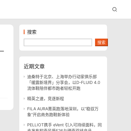
搜索
搜索
一
近期文章
迪桑特于北京、上海举办行动家俱乐部
「缓震新境界」分享会，以D-FLUID 4.0
流体鞋陪伴都市跑者轻松开跑
精英之速，竞逐新程
FILA AURA菁英跑落地深圳，以“稳驭万
象”开启商务跑鞋新体验
PELLIOT携手 eVent 引入可持续面料，同
步发布软壳风盾E26与硬壳双线产品