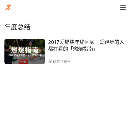
年度总结
2017爱燃烧年终回顾 | 爱跑步的人
比
都在看的「燃烧指南」
赛
2018年1月5日
观
察
装
备
训
练