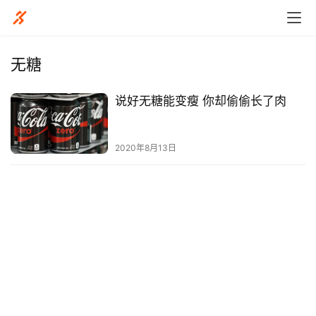
无糖
说好无糖能变瘦 你却偷偷长了肉
比
赛
2020年8月13日
观
察
装
备
训
练