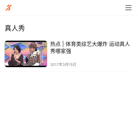
真人秀
热点 | 体育类综艺大爆炸 运动真人
比
秀哪家强
赛
2017年3月15日
观
察
装
备
训
练