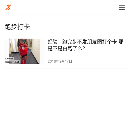
跑步打卡
经验 | 跑完步不发朋友圈打个卡 那
比
是不是白跑了么？
赛
2016年9月17日
观
察
装
备
训
练