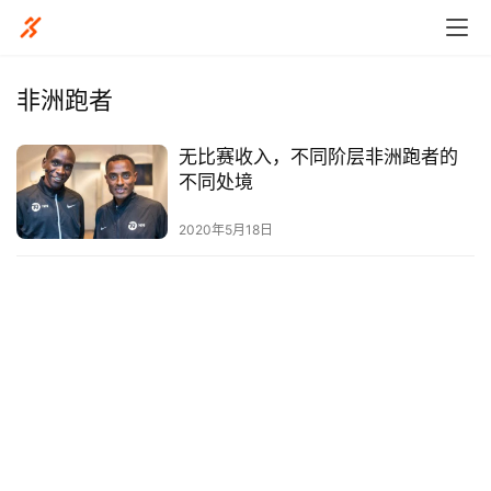
非洲跑者
无比赛收入，不同阶层非洲跑者的
比
不同处境
赛
2020年5月18日
观
察
装
备
训
练