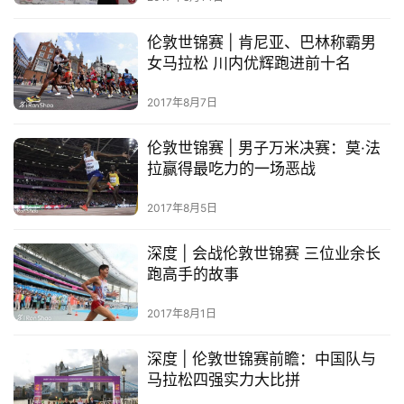
观
察
伦敦世锦赛 | 肯尼亚、巴林称霸男
女马拉松 川内优辉跑进前十名
装
备
2017年8月7日
训
伦敦世锦赛 | 男子万米决赛：莫·法
练
拉赢得最吃力的一场恶战
2017年8月5日
视
频
深度 | 会战伦敦世锦赛 三位业余长
跑高手的故事
用
户
2017年8月1日
精
选
深度 | 伦敦世锦赛前瞻：中国队与
马拉松四强实力大比拼
运