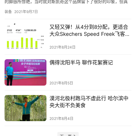
精
的脚感所惊艳，当时就对斯凯奇这个品牌留下了很好的印象，但真
选
正让我对斯凯奇这个时尚品牌大跌眼镜的是2014年美国人M…
装备
2021年9月7日
运
又轻又弹！从4分到8分配，更适合
动
大众Skechers Speed Freek飞客碳
集
板跑鞋
2021年8月24日
偶得沈阳半马 聊作花絮赛记
2021年8月5日
漠河北极村跑马不虚此行 哈尔滨中
央大街不负美食
2021年8月4日