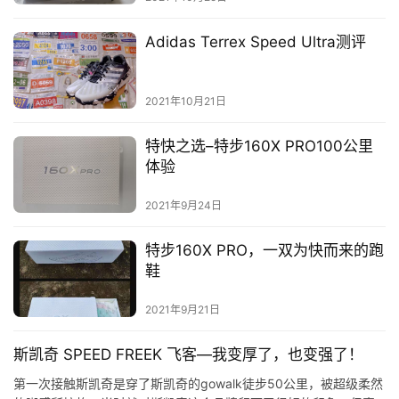
比
赛
Adidas Terrex Speed Ultra测评
观
察
2021年10月21日
特快之选–特步160X PRO100公里
装
体验
备
2021年9月24日
训
练
特步160X PRO，一双为快而来的跑
鞋
视
频
2021年9月21日
斯凯奇 SPEED FREEK 飞客—我变厚了，也变强了！
用
户
第一次接触斯凯奇是穿了斯凯奇的gowalk徒步50公里，被超级柔然