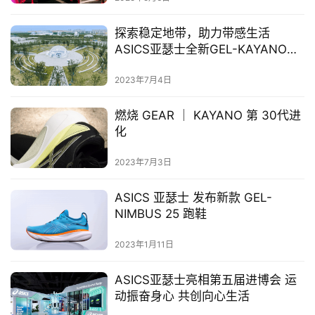
赛
探索稳定地带，助力带感生活
ASICS亚瑟士全新GEL-KAYANO
观
30 跑鞋正式上市
察
2023年7月4日
装
燃烧 GEAR ｜ KAYANO 第 30代进
备
化
2023年7月3日
训
练
ASICS 亚瑟士 发布新款 GEL-
NIMBUS 25 跑鞋
视
频
2023年1月11日
用
ASICS亚瑟士亮相第五届进博会 运
户
动振奋身心 共创向心生活
精