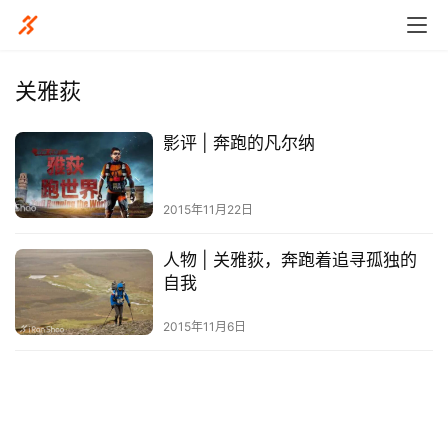
关雅荻
影评 | 奔跑的凡尔纳
比
赛
2015年11月22日
观
人物 | 关雅荻，奔跑着追寻孤独的
察
自我
装
2015年11月6日
备
训
练