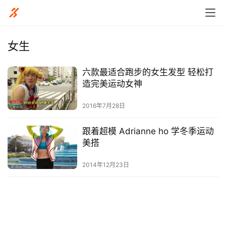
女生
六款最适合跑步的女生发型 轻松打
比
造完美运动女神
赛
2016年7月28日
观
跟着超模 Adrianne ho 学冬季运动
察
美搭
装
2014年12月23日
备
训
练