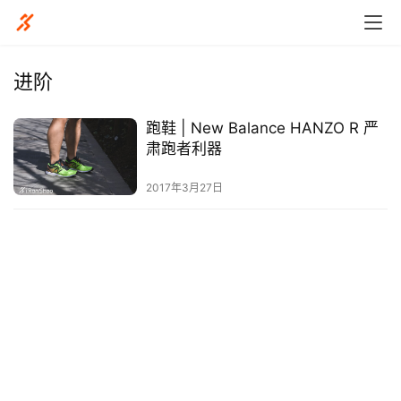
进阶
跑鞋 | New Balance HANZO R 严
比
肃跑者利器
赛
2017年3月27日
观
察
装
备
训
练