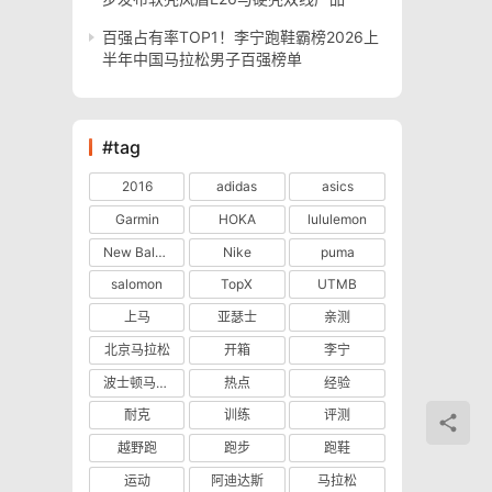
百强占有率TOP1！李宁跑鞋霸榜2026上
半年中国马拉松男子百强榜单
#tag
2016
adidas
asics
Garmin
HOKA
lululemon
New Balance
Nike
puma
salomon
TopX
UTMB
上马
亚瑟士
亲测
北京马拉松
开箱
李宁
波士顿马拉松
热点
经验
耐克
训练
评测
越野跑
跑步
跑鞋
运动
阿迪达斯
马拉松