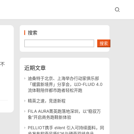
搜索
搜索
不
近期文章
迪桑特于北京、上海举办行动家俱乐部
「缓震新境界」分享会，以D-FLUID 4.0
流体鞋陪伴都市跑者轻松开跑
精英之速，竞逐新程
FILA AURA菁英跑落地深圳，以“稳驭万
象”开启商务跑鞋新体验
PELLIOT携手 eVent 引入可持续面料，同
步发布软壳风盾E26与硬壳双线产品