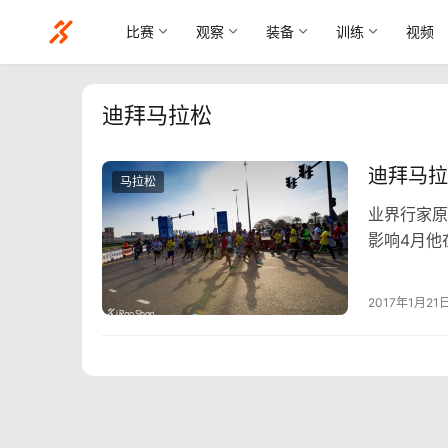
比赛
观察
装备
训练
视频
迪拜马拉松
迪拜马拉
马拉松
业界行家原
影响4月他
2017年1月21