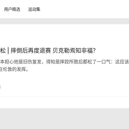
用户精选
运动集
松 | 摔倒后再度退赛 贝克勒焉知非福？
本担心他是旧伤复发，得知是摔跤所致后都松了一口气：这应该
在伦敦的发挥。
日