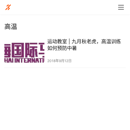
高温
运动教室 | 九月秋老虎，高温训练
比
如何预防中暑
赛
2018年9月12日
观
察
装
备
训
练