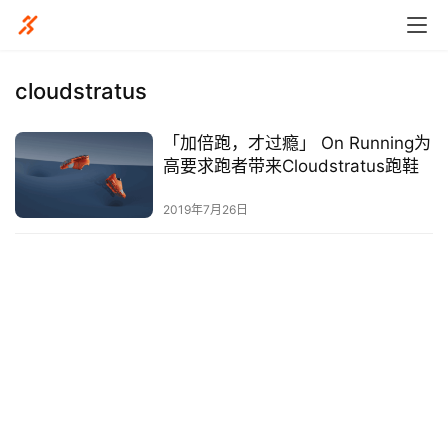
cloudstratus
「加倍跑，才过瘾」 On Running为
比
高要求跑者带来Cloudstratus跑鞋
赛
2019年7月26日
观
察
装
备
训
练