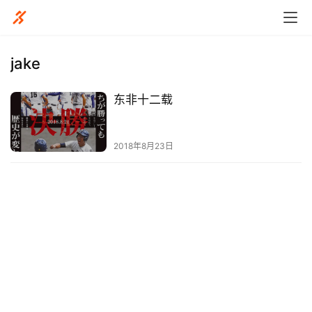
jake
东非十二载
比
赛
2018年8月23日
观
察
装
备
训
练