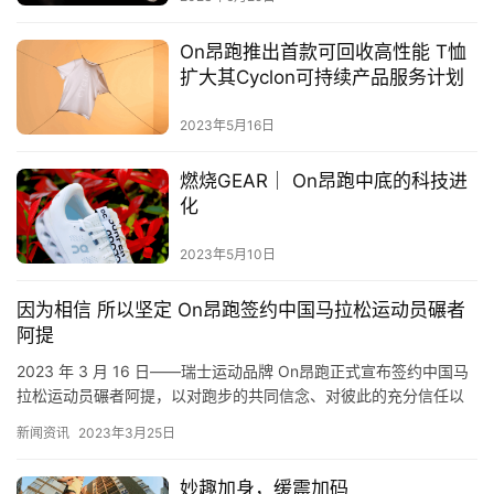
装
On昂跑推出首款可回收高性能 T恤
扩大其Cyclon可持续产品服务计划
备
2023年5月16日
训
练
燃烧GEAR｜ On昂跑中底的科技进
化
视
频
2023年5月10日
因为相信 所以坚定 On昂跑签约中国马拉松运动员碾者
用
阿提
户
精
2023 年 3 月 16 日——瑞士运动品牌 On昂跑正式宣布签约中国马
选
拉松运动员碾者阿提，以对跑步的共同信念、对彼此的充分信任以
及对自身的十足信心，携手一同讲述“信者阿提”的故…
新闻资讯
2023年3月25日
运
动
妙趣加身，缓震加码