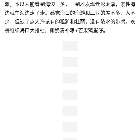
	       算好时间，坐了快一个小时的公交，到达
假日海
滩
，本以为能看到海边日落，一到才发现云彩太厚，索性海
边就在海边走了走。感觉海口的海滩和三亚的差不多，人不
少，但缺了点大海该有的粗犷和壮丽，没有陵水的带感。晚
餐继续海口大排档，椰奶清补凉+芒果鸡蛋仔。