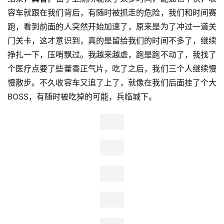
又开始闹起了革命，整个人都晕头转向的了
，赶紧排队上厕
所，出来的时候才发现大倩们已经跑到了我的前面，我试着
跑了跑，格外的烧心，外加各种喷气式前行，仿佛整个人都
要烧了起来，海风吹过来我又冷的不行。做为深受大空翼影
响的一代人，放弃从不是我的代名词，还得向前啊，终于追
上了大倩，才九公里，我就有些筋疲力尽了，真是一点没了
跑马大神的样子，赛前大倩还向她同学吹牛，说我多厉害，
结果，
真香
。由于上厕所耽误了太多时间，配速也不快，收
容车就跟在我们背后，有随时被抓走的危险，我们和时间赛
跑，看到前面的人突然开始加速了，原来是为了冲过一道关
门关卡，这才意识到，真的是留给我们的时间不多了，继续
挣扎一下，压哨飘过。我越来越虚，跑是跑不动了，我找了
个医疗点要了些藿香正气片，吃了之后，我们三个人继续慢
慢散步。不久收容车又追了上了，就像在我们后面挂了个大
BOSS，有随时被吃掉的可能，兵临城下。