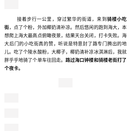
是相得益彰，见证着不同文化的交流和汇聚。
       接着步行一公里，穿过繁华的街道，来到
骑楼小吃
街
，点了个粉，外加椰奶清补凉。然后悠闲的跑到海大，本
想爬上海大最高点俯瞰夜景，结果天台关闭，打卡失败。海
大后门的小吃街真的赞，听说是特意封了路专门腾出的地
儿。吃了个陵水酸粉，大椰子，椰奶清补凉冰淇淋后，我就
胖乎乎地骑了个单车往回走。
路过海口钟楼和骑楼老街打了
个夜卡。