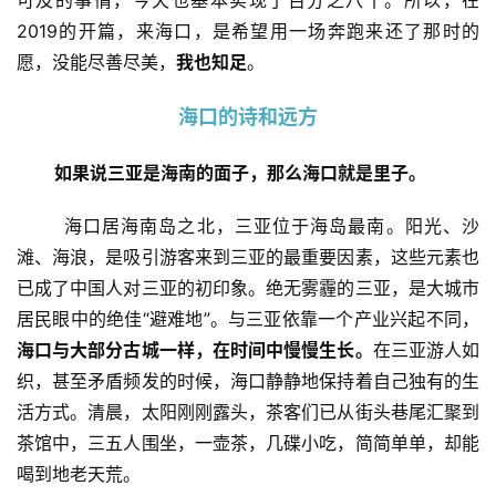
可及的事情，今天也基本实现了百分之八十。所以，在
2019的开篇，来海口，是希望用一场奔跑来还了那时的
愿，没能尽善尽美，
我也知足
。
海口的诗和远方
如果说三亚是海南的面子，那么海口就是里子。
       海口居海南岛之北，三亚位于海岛最南。阳光、沙
滩、海浪，是吸引游客来到三亚的最重要因素，这些元素也
已成了中国人对三亚的初印象。绝无雾霾的三亚，是大城市
居民眼中的绝佳“避难地”。与三亚依靠一个产业兴起不同，
海口与大部分古城一样，在时间中慢慢生长。
在三亚游人如
织，甚至矛盾频发的时候，海口静静地保持着自己独有的生
活方式。清晨，太阳刚刚露头，茶客们
已从街头巷尾汇聚到
茶馆中，三五人围坐，一壶茶，几碟小吃，简简单单，却能
喝到地老天荒。