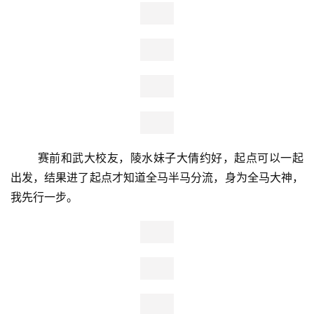
想去跑了，不过我还是打肿脸充胖子的看了看自己18胜0负
的马拉松战绩，是真的不甘心。强行吃了一点面包，就打了
个车和跑友匆匆赶往起点。赛前封路，还走了一公里，我觉
得自己状态还OK，虽然比上次跑马胖了不少，也早退出了
大神的行列，但还是觉得只要控制好我的胃，完赛应该还是
有希望的。存包很顺利，完全没有遇到什么挑战，胃也没有
再向我发起反攻，至少这个时候，身体还是很争气的。
       赛前和武大校友，陵水妹子大倩约好，起点可以一起