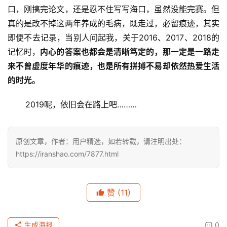
 过去的2018年真的发生了很多事，最好的哥们结婚
了，曾经的班花也有了她的第一个娃，婚礼参加了不少，老
同学们的体重越来越大，头发却越来越少。
站在毕业的档
口，刚搞完论文，还是忍不住写写海口，虽然没能完赛。但
真的是改不掉这两年养成的毛病，既走过，必留痕迹，其实
即便不去记录，当别人问起我，关于2016、2017、2018的
记忆时，
内心的答案也都会是清晰笃定的，那一定是一路走
来不曾虚度年华的痕迹，也是所有拼搏
不易却依然热爱生活
的时光。
       2019呢，依旧会在路上吧………