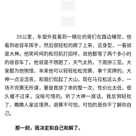
车上就剩下我自己了，司机给组委会打了个电话，请示还要
不要继续走。得到的指令应该是继续向前，反正车是开了，
继续龟速。外面的温度渐渐高了起来，所以车上的人也慢慢
多了起来，气氛比较压抑。还有一些跑友被强行请上了车，
大喊着”海口人民需要我，我还能跑！”，我算了算时间，能
跑你也完赛不了啊。况且路都要解封了，也不安全。组委会
这点还是挺贴心的。
       35公里，车窗外我看到一精壮的哥们在路边睡觉，他
看到收容车挥手，然后很轻松的跳了上来，这身型，一看就
是大神。他笑呵呵的和司机打招呼，说他都等了两个多小时
的收容车了。他就是不想跑了，天气太热，下周拼三亚。大
家都为他惋惜，本来他可以轻轻松松完赛，拿个奖牌的。大