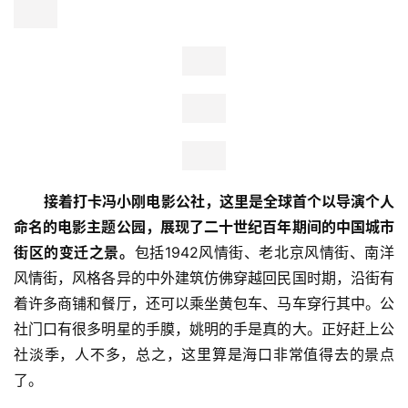
杯锥状火山口地貌遗址，其中马鞍岭火山口海拔222.8米，
是海口的最高峰。
曾经焦灼的火山口已经覆盖上了葱葱郁郁
的热带植被。透过被高温灼烧得千疮百孔的岩石，还依稀能
触摸到千万年前这里炽热的温度。
公园不大，走走停停，一
会就逛完了，门口的泰芒说实话还不错。
比
赛
观
察
装
备
训
练
  接着打卡冯小刚电影公社，这里是全球首个以导演个人