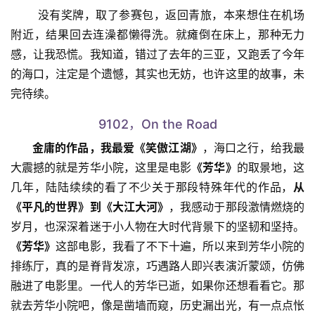
神一点没沮丧，和我们侃起了大山，现在马拉松这么多，一
场不完赛无所谓，要是真拼了命的整一次，性价比太低，很
久缓不过来，没啥可惜的。听了大神一席话，我反倒轻松
了，瞧瞧人家这境界。退赛不可怕，可怕的是你不了解你自
己。
那一刻，我决定和自己和解了。
       没有奖牌，取了参赛包，返回青旅，本来想住在机场
附近，结果回去连澡都懒得洗。就瘫倒在床上，那种无力
感，让我恐慌。我知道，错过了去年的三亚，又跑丢了今年
的海口，注定是个遗憾，其实也无妨，也许这里的故事，未
完待续。
9102，On the Road
金庸的作品，我最爱《笑傲江湖》
，海口之行，给我最
大震撼的就是芳华小院，这里是电影
《芳华》
的取景地，这