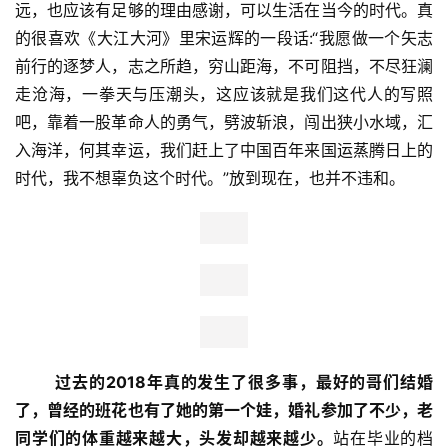
       大江大河四十年，我们距离那个割裂的年代已渐行渐
远，也应该有足够的理由感谢，可以生活在当今的时代。真
的很喜欢《大江大河》里宋运辉的一段话:“我愿做一个矢志
前行的逐梦人，志之所趋，穷山距海，不可阻挡，不尽狂澜
走沧海，一拳天与压潮头，这应该就是我们这代人的写照
吧，靠着一股革命人的勇气，劈波斩浪，闯出狭小水域，汇
入海洋，何其幸运，我们赶上了中国百年来国运蒸腾日上的
时代，我不想辜负这个时代。”放到现在，也并不违和。