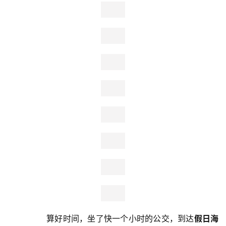
命名的电影主题公园，展现了二十世纪百年期间的中国城市
视
街区的变迁之景。
包括1942风情街、老北京风情街、南洋
频
风情街，风格各异的中外建筑仿佛穿越回民国时期，沿街有
着许多商铺和餐厅，还可以乘坐黄包车、马车穿行其中。公
用
社门口有很多明星的手膜，姚明的手是真的大。正好赶上公
户
社淡季，人不多，总之，这里算是海口非常值得去的景点
精
了。
选
运
动
集