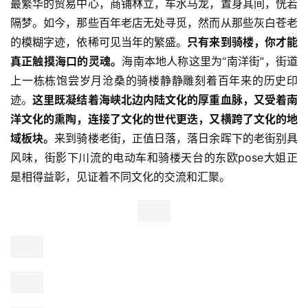
 躲过中午的烈日，第一站，骑楼老街。
	       骑楼对于海口有着特殊的意义。这里曾经是海口
最繁华的贸易中心，商铺林立，车水马龙，置身其间，恍若
隔梦。如今，那些百年老店无处寻觅，然而从那些灰白苍老
的模糊字迹，依稀可见当年的繁盛。
只有来到骑楼，你才能
真正触摸海口的灵魂。
海南本地人称这里为“南洋街”，街道
上一栋栋饱尝岁月沧桑的骑楼静静雕刻着百年来的历史印
迹。
这里既凝结着海峡北边内陆文化的厚重血脉，又受着南
洋文化的熏陶，连接了文化的世代更迭，又横跨了文化的地
域板块。
来到骑楼老街，正值日落，落日余晖下的老街别具
风味，街影下川流的电动车和骑楼天台的东欧pose大姐正