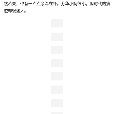
几年，陆陆续续的看了不少关于那段特殊年代的作品，
从
《平凡的世界》到《大江大河》
，我感动于那段激情燃烧的
岁月，也深深着迷于小人物在大时代背景下的坚韧和坚持。
《芳华》
这部电影，我看了不下十遍，所以来到芳华小院的
排练厅，真的是脊背发凉，巧遇路人即兴表演沂蒙颂，仿佛
融进了电影里。一代人的芳华已逝，如果你还想看看它。那
就去芳华小院吧，像是凿墙而窥，历史漏出光，有一点点怅
然若失，也有一点点余温在怀。芳华小院很小，但时代的痕
迹却很迷人。