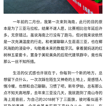
       一年前的二月份，我第一次来到海南，此行的目的原
本是为了三亚马拉松，结果不遂人愿，比赛相比往年延后许
多，无奈错过。虽说海南之行没有了跑马，但对我来说依然
是一次充满温度的行走。和老舅聊聊人生逛逛三亚，也在椰
风海韵的浸染中，勾勒着未来的数载浮沉。拿着舅妈送的红
树林五星套卡，置身于美轮美奂的后现代建筑群中，竟也有
那么一丝不知所措。
       生活的仪式感也许就在于，你每到一个新的地方，总
想留下点什么，一次次踩在陌生又神奇的土地上，是感悟人
情冷暖，也想和自己聊聊。习惯了吧，新年伊始，总有那么
点不知天高地厚，去年来三亚没几天，我就跑到了南山寺的
海上观音前，为自己的2018树下了三面旗，彼时看似遥不