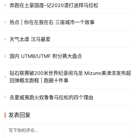
奔跑在土豪国度–记2020渣打迪拜马拉松
热点 | 你在左我在右 三座城市一个故事
天气太虐 汉马最爱
国内 UTMB/UTMF 积分赛大盘点
钻石联赛破200米世界纪录闹乌龙 Mizuno美津浓发布超
回弹概念跑鞋 | 跑圈十件事
​去夏威夷跑火奴鲁鲁马拉松的四个理由
发表回复