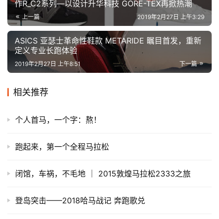
作R_C2系列—以设计升华科技 GORE-TEX再掀热潮
上一篇
2019年2月27日 上午3:29
ASICS 亚瑟士革命性鞋款 METARIDE 瞩目首发，重新
定义专业长跑体验
2019年2月27日 上午8:51
下一篇
相关推荐
个人首马，一个字：熬！
跑起来，第一个全程马拉松
闭馆，车祸，不毛地 ｜ 2015敦煌马拉松2333之旅
登岛突击——2018哈马战记 奔跑歌兑