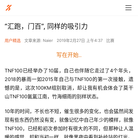
“汇跑，门百”, 同样的吸引力
用户精选
文章来源: Naier
2019年2月27日 上午4:37
比赛
写在开始..
TNF100已经举办了10届，自己也伴随它走过了4个年头，
2018的暴雨一如2015年自己与TNF100的第一次接触，遗
憾的是，这次100KM组别取消，却让我有机会体会了莫干
山TNF100氤氲江南，竹海细雨的别样状态。
10年的时间，不长也不短，催生很多的变化，也会猛然间发
现有些东西仍然没有变，就像记忆中自己年少的模样，就像
TNF100，已经和初次参加时有很大的不同，但那种让人温
暖的感觉，却和当初一样，就像黑夜中看到补给站的灯光。