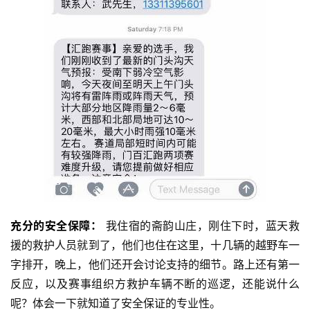
比
赛
观
察
装
充分的安全保障：
 我住宿的斋韵山庄，刚住下时，蓝天救
备
援的救护人员就到了，他们也住在这里，十几辆的越野车一
字排开，晚上，他们还开会讨论支持的细节。路上还有第一
训
反应，以及赛事组织方救护车辆不断的巡逻，还能说什么
练
呢？体会一下就知道了安全保证的专业性。