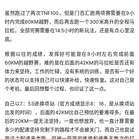
虽然跑过了两次TNF100，但是门百汇跑两项赛需要在9小
时内完成60KM越野，而后再去跑一个300米高升的全程马
拉松，全部完赛需要在14.5小时的新玩法，还是有点心里没
底。
根据以往的成绩，发挥好可能是在8小时左右完成前面
60KM的越野赛，难的是在后面的42KM的马拉松是否还有
体力来坚持，工作的忙碌，没有系统的训练，是否有一个好
的状态可以支持自己可以快速补给，快速恢复。这对自己是
个考验。最后回想整个过程，也印证了这一点。
自己以7：53进换项站（官方成绩显示8：16，是从换项站
出发的时间），后面的42KM比自己预估的要难得多。在最
后的20KM一度无法坚持，一度也想放弃，也一直计算需要
多少的配速坚持完剩下的路程才不会被关门，而自己也尝试
用这个配速来奔跑，但被一阵阵的疼痛和疲惫无数次的打