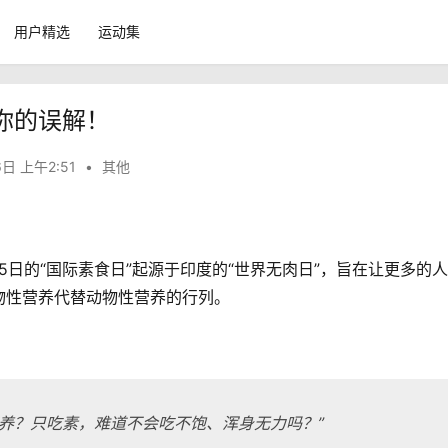
用户精选
运动集
你的误解！
6日 上午2:51
•
其他
5日的“国际素食日”起源于印度的“世界无肉日”，旨在让更多的
性营养代替动物性营养的行列。　 
养？只吃素，难道不会吃不饱、浑身无力吗？”