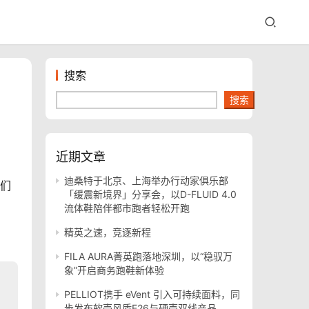
搜索
搜索
近期文章
迪桑特于北京、上海举办行动家俱乐部
人们
「缓震新境界」分享会，以D-FLUID 4.0
流体鞋陪伴都市跑者轻松开跑
精英之速，竞逐新程
FILA AURA菁英跑落地深圳，以“稳驭万
象”开启商务跑鞋新体验
PELLIOT携手 eVent 引入可持续面料，同
步发布软壳风盾E26与硬壳双线产品