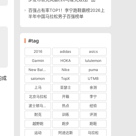
百强占有率TOP1！李宁跑鞋霸榜2026上
半年中国马拉松男子百强榜单
#tag
2016
adidas
asics
Garmin
HOKA
lululemon
New Balance
Nike
puma
的成
salomon
TopX
UTMB
上马
亚瑟士
亲测
北京马拉松
开箱
李宁
波士顿马拉松
热点
经验
耐克
训练
评测
越野跑
跑步
跑鞋
运动
阿迪达斯
马拉松