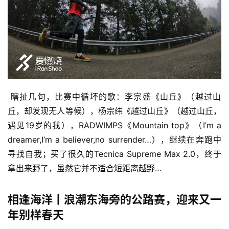
 瞎扯几句，比赛中循坏的歌：李宗盛《山丘》（越过山
丘，却发现无人等候），杨宗纬《越过山丘》（越过山丘，
遇见19岁的我），RADWIMPS《Mountain top》（I’m a 
dreamer,I’m a believer,no surrender…），继续在奔跑中
寻找自我；买了很久的Tecnica Supreme Max 2.0，终于
拿出来野了，虽然它并不适合短距离越野…
相逢海洋
丨
浪潮东海旁的公路赛，迎来又一
年别样春天