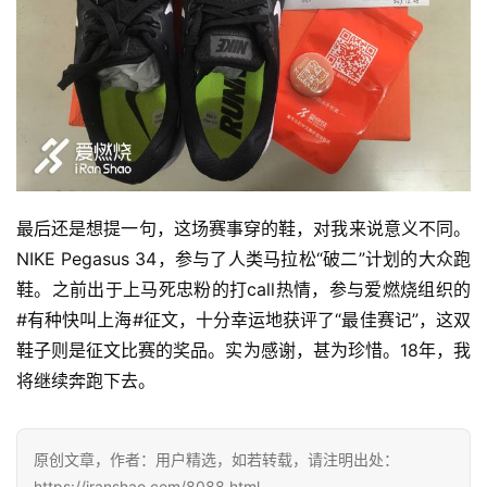
最后还是想提一句，这场赛事穿的鞋，对我来说意义不同。
NIKE Pegasus 34，参与了人类马拉松“破二”计划的大众跑
鞋。之前出于上马死忠粉的打call热情，参与爱燃烧组织的
#有种快叫上海#征文，十分幸运地获评了“最佳赛记”，这双
鞋子则是征文比赛的奖品。实为感谢，甚为珍惜。18年，我
将继续奔跑下去。
原创文章，作者：用户精选，如若转载，请注明出处：
https://iranshao.com/8088.html