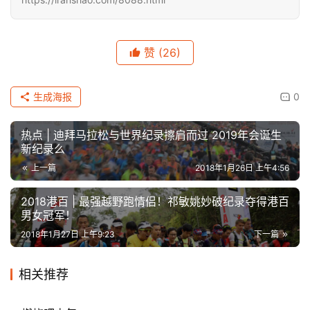
赞
(26)
生成海报
0
热点 | 迪拜马拉松与世界纪录擦肩而过 2019年会诞生
新纪录么
上一篇
2018年1月26日 上午4:56
2018港百 | 最强越野跑情侣！祁敏姚妙破纪录夺得港百
男女冠军！
2018年1月27日 上午9:23
下一篇
相关推荐