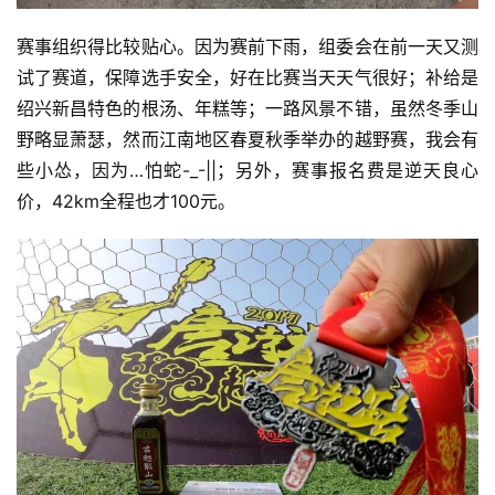
户
精
赛事组织得比较贴心。因为赛前下雨，组委会在前一天又测
选
试了赛道，保障选手安全，好在比赛当天天气很好；补给是
绍兴新昌特色的根汤、年糕等；一路风景不错，虽然冬季山
运
野略显萧瑟，然而江南地区春夏秋季举办的越野赛，我会有
动
集
些小怂，因为…怕蛇-_-||；另外，赛事报名费是逆天良心
价，42km全程也才100元。