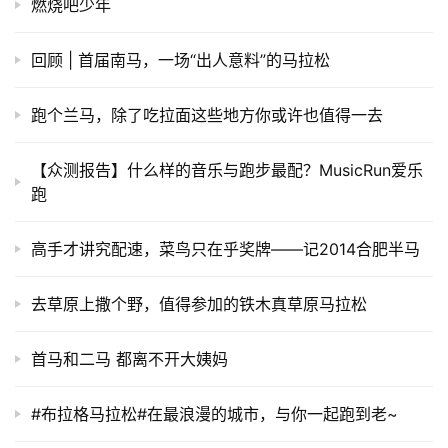
燃烧吧少年
回顾 | 首届南马，一场“出人意料”的马拉松
跑个兰马，除了吃拉面这些地方你或许也值得一去
【众测报告】什么样的音乐与跑步最配？MusicRun爱乐
跑
高手才讲究配速，菜鸟只在乎奖牌——记2014合肥半马
去草原上撒个野，值得参加的铁木真草原马拉松
首马和二马 都离不开大姨妈
#布拉格马拉松#在最浪漫的城市，与你一起跑到老~