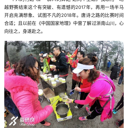
越野赛结束这个有突破、有遗憾的2017年，再用一场半马
比
开启充满想象、试图不凡的2018年。唐诗之路的比赛时间
赛
合适；且以前在《中国国家地理》中曾了解过浙南山川，心
观
向往之，身遂赴之。
察
装
备
训
练
视
频
用