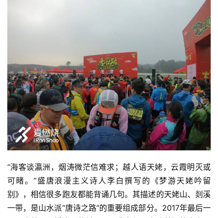
“海客谈瀛洲，烟涛微茫信难求；越人语天姥，云霞明灭或
可睹。”盛唐浪漫主义诗人李白撰写的《梦游天姥吟留
别》，相信很多跑友都能背诵几句。其描述的天姥山、剡溪
一带，是山水派“唐诗之路”的重要组成部分。2017年最后一