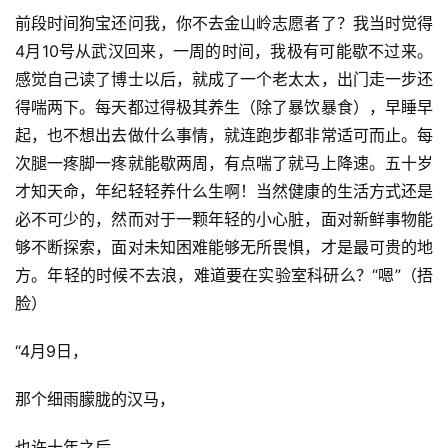
前段时间狗宝还问我，你不去金山岭志愿者了？我当时觉得
4月10号从武汉回来，一周的时间，我极有可能歇不过来。
感觉自己读了博士以后，就成了一个老太太，出门走一步还
得喘两下。每天都过得极其养生（除了暴饮暴食），早睡早
起，也不想出去做什么事情，就连跑步都非常适可而止。每
次腿一疼脚一疼就能歇两周，有点喘了就马上降速。五十岁
才知天命，年纪轻轻养什么生啊！当然健康的生活方式还是
必不可少的，然而对于一颗年轻的小心脏，面对新鲜事物能
够不断探索，面对未知困难能够无所畏惧，才是最可贵的地
方。年轻的时候不去浪，难道要在实验室科研么？“嗯”（捂
脸）
“4月9日，
那个细雨朦胧的汉马，
也许十年之后，