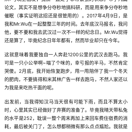
论文，其实不是想争分夺秒地搞科研，而是用来争分夺秒地
催眠（事实证明这招还是很管用的）。2017年4月9日，是
我和Mr.Wu在一起整整三年的时间。去年底汉马报名，我问
他，要不要和我去武汉过一次不一样的纪念日。Mr.Wu觉得
还是算了，毕竟纪念日年年都有，然而毕业却只在今年。
这就意味着我要独自一人奔赴1200公里的武汉去跑马。我
可是一只小公举啊~喵了个咪的，幸亏报的半马，不然肯定
哭傻。2月底，我开始恢复跑步，甩一甩陪伴了我一个冬天
的肥肉，不要搞得和米其林广告一样去跑马，不然人家还以
为我是来吃热干面的呢。
出发前，当我得知汉马当天很有可能下雨，而且不算太小
时，心里其实已经做好了弃赛的准备了。毕竟我晴天带私兔
的水平是252，耽误一整个周末再加上来回车费住宿费的消
耗，最后被关门了，怎么想都稍微有那么点点尴尬。我就是