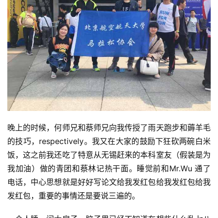
比
赛
晚上的时候，何师兄和蔡师兄向我传授了雨天跑步和薅羊毛
观
的技巧，respectively。我又在大家的鼓励下狂砍两碗白米
察
饭，这之前我还吃了特意从无锡赶来的本科室友（假装是为
我加油）做的青团和蔡林记热干面。睡觉前和Mr.Wu 通了
装
电话，中心思想就是好好写论文给我发红包给我发红包给我
备
发红包，重要的事情还是要说三遍的。
训