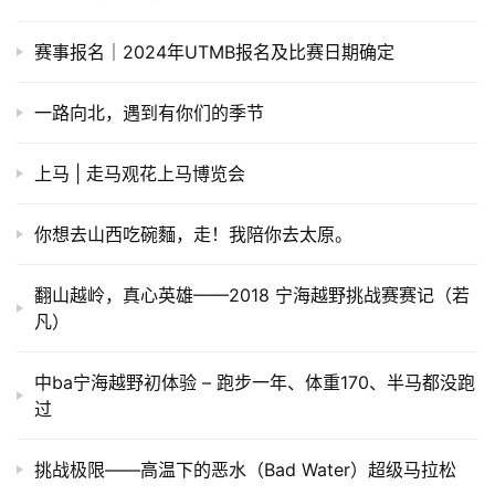
赛事报名｜2024年UTMB报名及比赛日期确定
一路向北，遇到有你们的季节
上马 | 走马观花上马博览会
你想去山西吃碗麵，走！我陪你去太原。
翻山越岭，真心英雄——2018 宁海越野挑战赛赛记（若
凡）
中ba宁海越野初体验 – 跑步一年、体重170、半马都没跑
过
挑战极限——高温下的恶水（Bad Water）超级马拉松