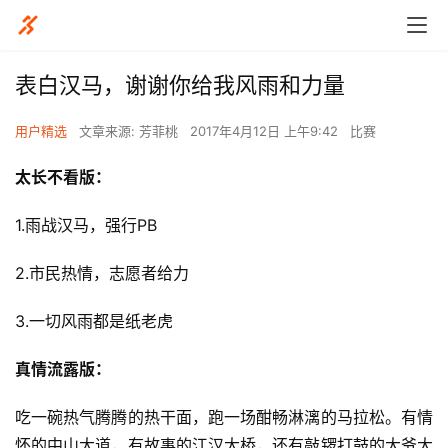
表白汉马，谢谢你给我风雨和力量
用户精选
文章来源: 芳菲桃
2017年4月12日 上午9:42
比赛
太长不看版：
1.雨战汉马，强行PB
2.市民热情，志愿者给力
3.一切风雨都是纸老虎
真情流露版：
吃一碗热气腾腾的热干面，跑一场酣畅淋漓的马拉松。有情
怀的中山大道，有故事的江汉大桥，还有敲锣打鼓的大爷大