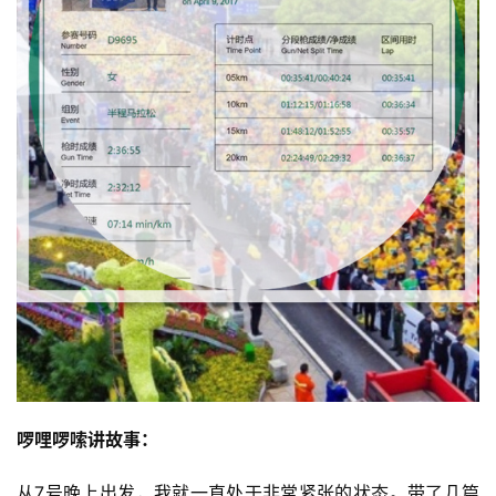
啰哩啰嗦讲故事：
从7号晚上出发，我就一直处于非常紧张的状态。带了几篇