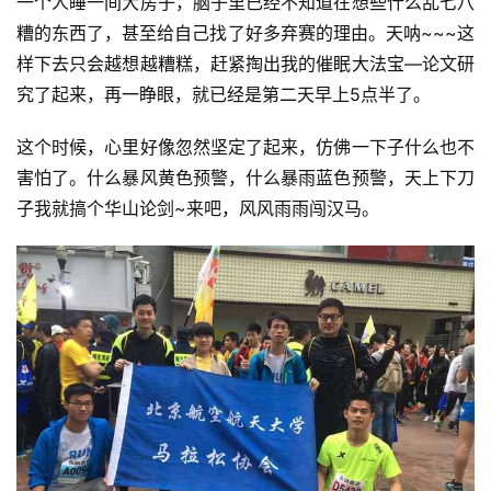
一个人睡一间大房子，脑子里已经不知道在想些什么乱七八
练
糟的东西了，甚至给自己找了好多弃赛的理由。天呐~~~这
样下去只会越想越糟糕，赶紧掏出我的催眠大法宝—论文研
视
究了起来，再一睁眼，就已经是第二天早上5点半了。
频
这个时候，心里好像忽然坚定了起来，仿佛一下子什么也不
用
害怕了。什么暴风黄色预警，什么暴雨蓝色预警，天上下刀
户
子我就搞个华山论剑~来吧，风风雨雨闯汉马。
精
选
运
动
集