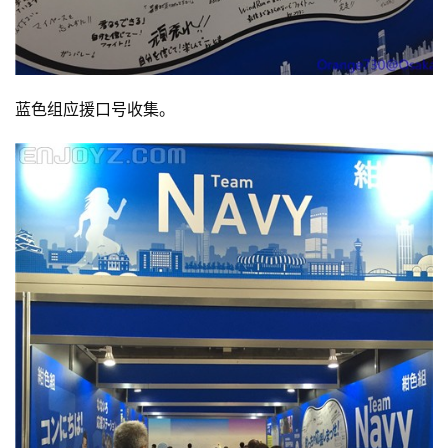
蓝色组应援口号收集。