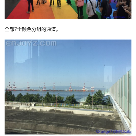
全部7个颜色分组的通道。
比
赛
观
察
装
备
训
练