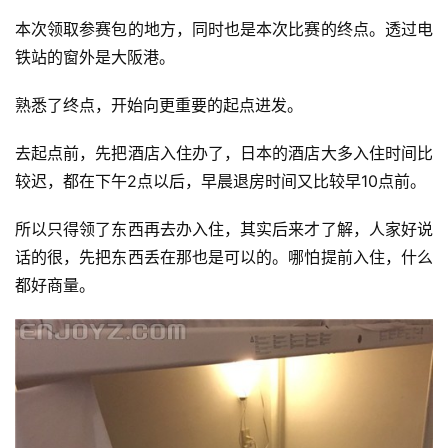
本次领取参赛包的地方，同时也是本次比赛的终点。透过电
视
频
铁站的窗外是大阪港。
熟悉了终点，开始向更重要的起点进发。
用
户
去起点前，先把酒店入住办了，日本的酒店大多入住时间比
精
较迟，都在下午2点以后，早晨退房时间又比较早10点前。
选
所以只得领了东西再去办入住，其实后来才了解，人家好说
运
话的很，先把东西丢在那也是可以的。哪怕提前入住，什么
动
集
都好商量。