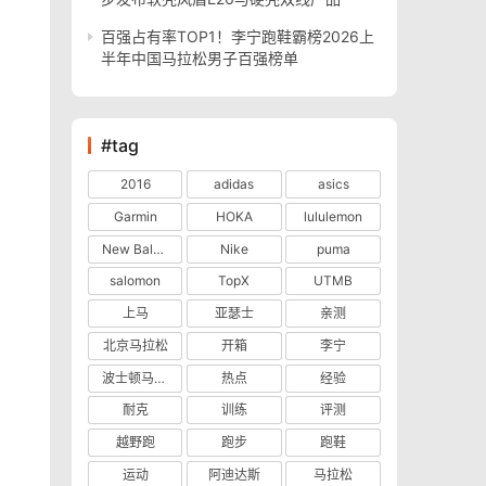
百强占有率TOP1！李宁跑鞋霸榜2026上
半年中国马拉松男子百强榜单
#tag
2016
adidas
asics
Garmin
HOKA
lululemon
New Balance
Nike
puma
salomon
TopX
UTMB
上马
亚瑟士
亲测
北京马拉松
开箱
李宁
波士顿马拉松
热点
经验
耐克
训练
评测
越野跑
跑步
跑鞋
运动
阿迪达斯
马拉松