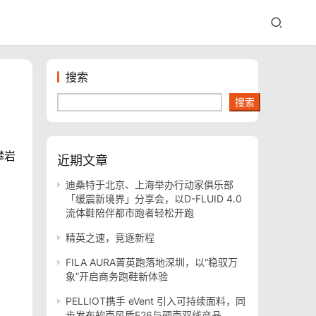
搜索
搜索
攀岩
近期文章
迪桑特于北京、上海举办行动家俱乐部
「缓震新境界」分享会，以D-FLUID 4.0
流体鞋陪伴都市跑者轻松开跑
精英之速，竞逐新程
FILA AURA菁英跑落地深圳，以“稳驭万
象”开启商务跑鞋新体验
PELLIOT携手 eVent 引入可持续面料，同
步发布软壳风盾E26与硬壳双线产品