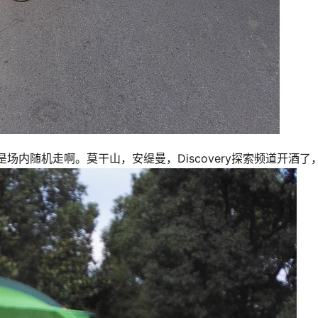
内随机走啊。莫干山，安缇曼，Discovery探索频道开酒了