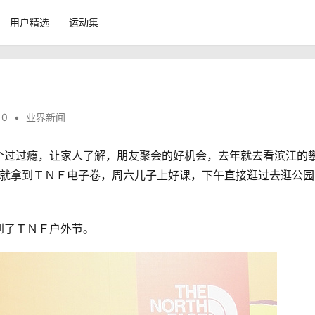
用户精选
运动集
10
•
业界新闻
个过过瘾，让家人了解，朋友聚会的好机会，去年就去看滨江的
就拿到ＴＮＦ电子卷，
周六儿子上好课，下午直接逛过去逛公园
到了ＴＮＦ户外节。