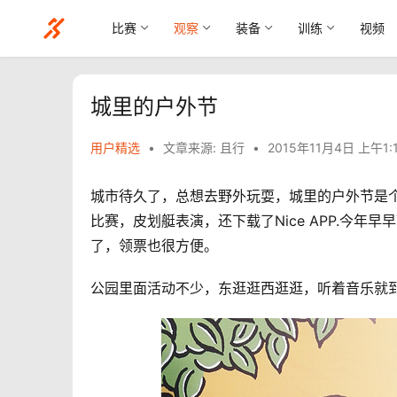
比赛
观察
装备
训练
视频
城里的户外节
用户精选
•
文章来源: 且行
•
2015年11月4日 上午1:
城市待久了，总想去野外玩耍，
城里的
户外节是
比赛，皮划艇表演，还下载了Nice APP.
今年早早
了，领票也很方便。
公园里面活动不少，东逛逛西逛逛，听着音乐就