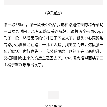
练
视
频
用
户
精
选
运
动
（磨珠峰2）
集
第三段38km，第一段长公路给我这种路跑过来的越野菜鸟
一口喘息时间，风车公路景美路况好，跟着两个韩国oppa
飞了一段，然后无尽的竹林石子下坡来了，低头小心翼翼地
看路小心翼翼地让路，十几个人超了我绝尘而去，这段就一