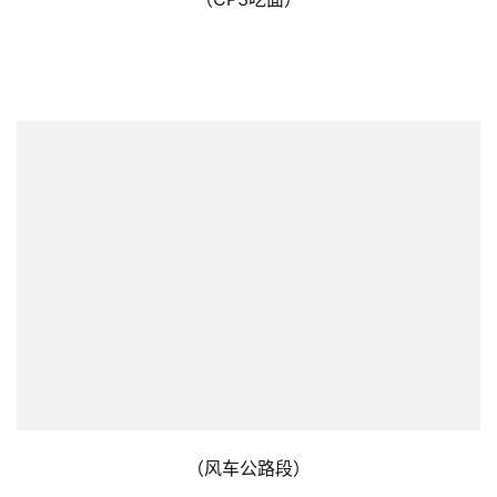
句话概括：你行你先下，我怂我慢磨。刚经历完最高爬升，
又把刚刚爬上来的高度全还回去了。CP3吸完烂糊面装了三
个橘子就跟乐乐出发了。
（CP3吃面）