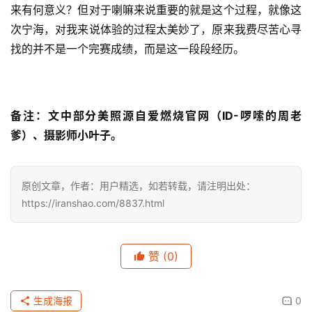
Recovery时间是106小时。
明明觉得自己跑的非常认真非常认真非常认真，却还是跑了
9个多小时，赛后看了一下我的心率，平均140整，这就是
我跟明明的差距啊，也好，心率低说明自己还有很大的提升
空间，外加赛前左小腿筋拉伤，休息了3个礼拜，能安全完
赛已经很满足了。藏传佛教里有一种艺术叫做坛城沙画，喇
嘛们会花费数日或数月来绘制沙画，画完后马上打扫清理
掉。很多人不能理解觉得费尽心思的作品就这样没了，那画
来有何意义？但对于喇嘛来说重要的就是这个过程，就像这
次宁海，对我来说体验的过程太美妙了，原来我费尽苦心寻
找的并不是一个完赛成绩，而是这一段段经历。
备注：文中部分美照源自爱燃烧官网（ID-啰嗦的周老
爹）、摄影师小叶子。