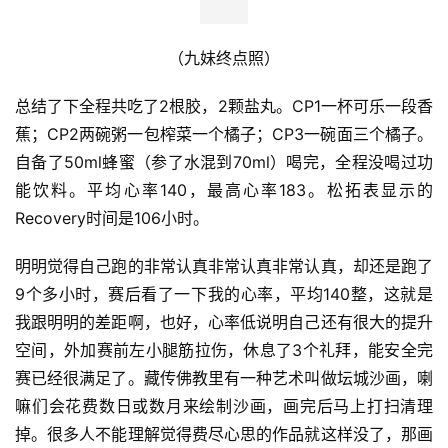
很多；上坡又不陡，爬升又不多，总算是找到机会530的速
度跑起来了，前后都没选手一个人在竹林里飞奔，在看到蹲
守的摄影师的时候心里一阵激动-快到了！也顾不上凹造
型，加了加速追上了前面的两位男选手，冲到终点完赛。到
这里抖M的被虐之路用了9小时38分钟结束了。
（九妹终点照）
总结了下全程共吃了2根胶，2颗盐丸。CP1一杯可乐一段香
蕉；CP2两碗粥一包榨菜一个橘子；CP3一碗面三个橘子。
自备了50ml蜂蜜（参了水混到70ml）喝完，全程没喝过功
能饮料。平均心率140，最高心率183。松拓表显示的