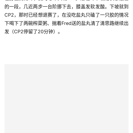
（CP1的茶山）
第二段28.5km，刚开始10多公里依旧觉得很轻松，到了磨
柱峰底下就开始慌了，几乎手脚并用“攀岩”上去的，艰辛万
苦爬完第一个山峰，发现山的那边海的那边还有几个更高的
山峰，本来完全不恐高的我看了一眼山下，两只腿抖的频率
都能踩出一件毛衣了，一失足成千层饼，没办法只能盯着脚
下的路一步步来。路过的珊瑚女神连合影的欲望都没，风打
在身上觉得冷，此时心率只有130。磨柱峰下坡是状态最差
的一段，几近两步一台阶挪下去，膝盖发软发酸。下坡就到
CP2，那时已经想退赛了，在没吃盐丸只磕了一只胶的情况
下喝下了两碗榨菜粥、揣着Fred送的盐丸清了清思路继续出
发（CP2停留了20分钟）。