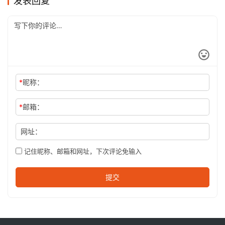
全球最佳25场马拉松（下）
从化CH50猫仔滑屁屁战记
铁人的神级殿堂—KONA铁人三项IRONMAN世界锦标赛
春风十里不如汉马有你
发表回复
*
昵称：