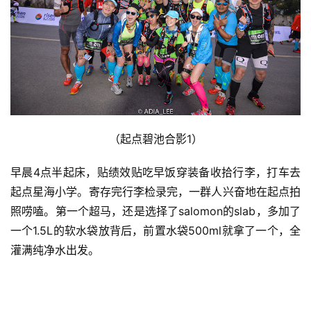
（起点碧池合影1）
早晨4点半起床，贴绩效贴吃早饭穿装备收拾行李，打车去
起点星海小学。寄存完行李检录完，一群人兴奋地在起点拍
照唠嗑。第一个超马，还是选择了salomon的slab，多加了
一个1.5L的软水袋放背后，前置水袋500ml就拿了一个，全
灌满纯净水出发。