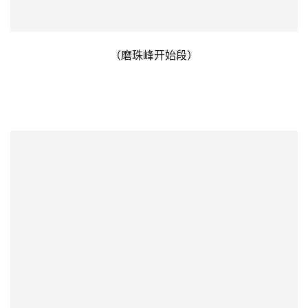
比
赛
观
察
（磨珠峰开始段）
装
备
训