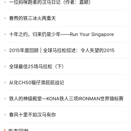
相关推荐
十里櫻花不及你的美, 跑在春天的太湖畔–无锡马拉松急救
兔随记
勃朗峰日记 | 我们与iRunFar主编Bryon Powell一起聊了
聊UTMB与中国越野跑的发展
一位妈咪跑者的汉马日记（作者：嘉颖）
春煦的铁三冰火两重天
十年之约，归来仍是少年——Run Your Singapore
2015年度回顾 | 全球马拉松综述：令人失望的2015