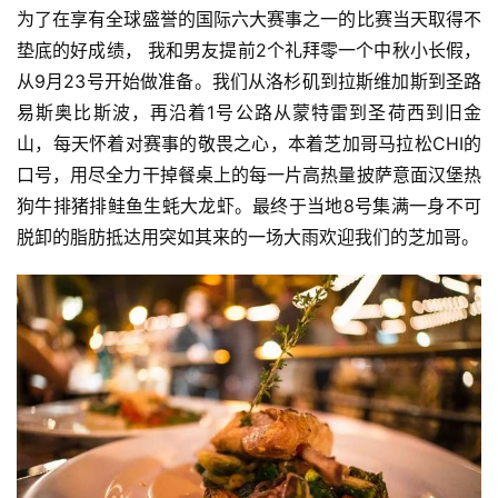
为了在享有全球盛誉的国际六大赛事之一的比赛当天取得不
垫底的好成绩， 我和男友提前2个礼拜零一个中秋小长假，
从9月23号开始做准备。我们从洛杉矶到拉斯维加斯到圣路
易斯奥比斯波，再沿着1号公路从蒙特雷到圣荷西到旧金
山，每天怀着对赛事的敬畏之心，本着芝加哥马拉松CHI的
口号，用尽全力干掉餐桌上的每一片高热量披萨意面汉堡热
狗牛排猪排鲑鱼生蚝大龙虾。最终于当地8号集满一身不可
脱卸的脂肪抵达用突如其来的一场大雨欢迎我们的芝加哥。