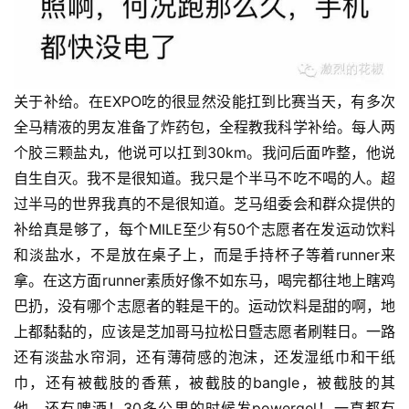
关于补给。在EXPO吃的很显然没能扛到比赛当天，有多次
全马精液的男友准备了炸药包，全程教我科学补给。每人两
个胶三颗盐丸，他说可以扛到30km。我问后面咋整，他说
自生自灭。我不是很知道。我只是个半马不吃不喝的人。超
过半马的世界我真的不是很知道。芝马组委会和群众提供的
补给真是够了，每个MILE至少有50个志愿者在发运动饮料
和淡盐水，不是放在桌子上，而是手持杯子等着runner来
拿。在这方面runner素质好像不如东马，喝完都往地上瞎鸡
巴扔，没有哪个志愿者的鞋是干的。运动饮料是甜的啊，地
上都黏黏的，应该是芝加哥马拉松日暨志愿者刷鞋日。一路
还有淡盐水帘洞，还有薄荷感的泡沫，还发湿纸巾和干纸
巾，还有被截肢的香蕉，被截肢的bangle，被截肢的其
他。还有啤酒！30多公里的时候发powergel！一直都有