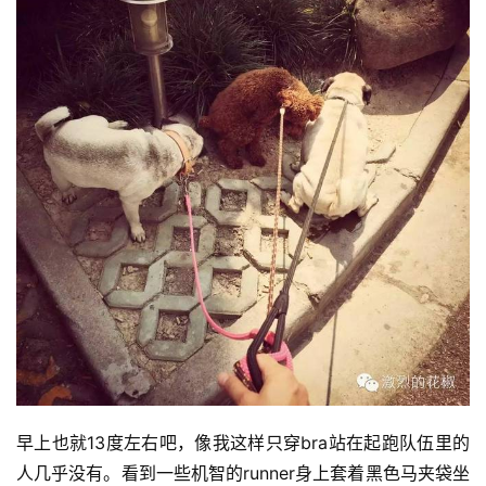
比
赛
观
察
装
备
训
早上也就13度左右吧，像我这样只穿bra站在起跑队伍里的
练
人几乎没有。看到一些机智的runner身上套着黑色马夹袋坐