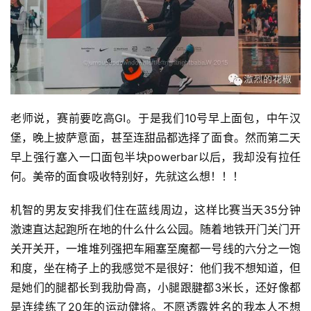
老师说，赛前要吃高GI。于是我们10号早上面包，中午汉
堡，晚上披萨意面，甚至连甜品都选择了面食。然而第二天
早上强行塞入一口面包半块powerbar以后，我却没有拉任
何。美帝的面食吸收特别好，先就这么想！！！
机智的男友安排我们住在蓝线周边，这样比赛当天35分钟
激速直达起跑所在地的什么什么公园。随着地铁开门关门开
关开关开，一堆堆列强把车厢塞至魔都一号线的六分之一饱
和度，坐在椅子上的我感觉不是很好：他们我不想知道，但
是她们的腿都长到我肋骨高，小腿跟腱都3米长，还好像都
是连续练了20年的运动健将。不愿透露姓名的我本人不想