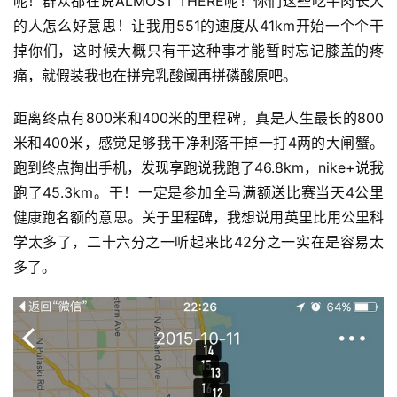
呢！群众都在说ALMOST THERE呢！你们这些吃牛肉长大
的人怎么好意思！让我用551的速度从41km开始一个个干
掉你们，这时候大概只有干这种事才能暂时忘记膝盖的疼
痛，就假装我也在拼完乳酸阈再拼磷酸原吧。
距离终点有800米和400米的里程碑，真是人生最长的800
米和400米，感觉足够我干净利落干掉一打4两的大闸蟹。
跑到终点掏出手机，发现享跑说我跑了46.8km，nike+说我
跑了45.3km。干！一定是参加全马满额送比赛当天4公里
健康跑名额的意思。关于里程碑，我想说用英里比用公里科
学太多了，二十六分之一听起来比42分之一实在是容易太
多了。 