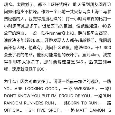
观众。太震撼了。都不上班赚钱吗？ 昨天看到朋友圈评论
问如何跑步不枯燥。作为一个此前一共只有两次上海半马参
赛经验的人，我觉得是挺枯燥的：打一小时网球真的比跑一
小时步有意思多了。但是芝马的氛围，谁跑谁知道。40多
公里的鸡血，一盆一盆往runner身上扣。跑前跟男友商议，
速度决不能超过630。开跑发现人人都在超越我们，我问后
面还有人吗，他说有。我问什么速度，他说600 。干！600
会要了我的老命，他说可能是他的表坏了。直到4km，我觉
得手脚不太冰凉了，那时他说速度是545 。后来直到半
程，速度就没低于600 。
为什么？因为鸡血太多了。满满一路前来加油的观众，一路
YOU ARE LOOKING GOOD，一路AWESOME，一路I 
DON’T KNOW YOU BUT I’M  PROUD OF YOU，一路RUN 
RANDOM RUNNERS RUN，一路BORN TO RUN，一路
OFFICIAL HIGH FIVE SPOT，一路MATT DAMON IS 