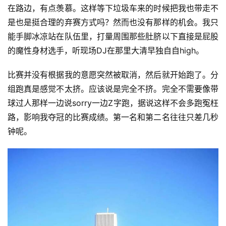
在路边，有点羡慕。这样等下垃圾车来的时候把我也带走不
视
是也是挺合理的弃赛方式吗？然而也没有那样的机会。我只
频
能手脚冰凉站在队伍里，打量周围那些肚脐以下直接是屁股
的魔性身材选手，听现场DJ在那里大清早独自自high。
用
户
比赛并没有根据我的意愿突然被取消，然后就开始跑了。分
精
组跑真是感觉不太挤。应该说是完全不挤。完全不需要像带
选
球过人那样一边说sorry一边Z字跑，据说这样不会多跑冤枉
路，影响我夺冠的比赛成绩。第一名和第二名往往只差几秒
运
钟呢。
动
集