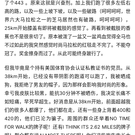
了个443 。原来这就是兴奋剂。加上我们跑了很多左低右
高的路，以及一些上坡下坡，以及一些破路（呵呵呵呵，世
界六大马拉松之一的芝马居然也有破路，呵呵呵呵），
25km开始膝盖有即将被截肢的感觉了。再看到被截肢的香
蕉也不是很亲切了。原本被泼了一盆又一盆鸡血觉得全马也
不过如此的我突然感觉时尚马拉松的红毯走不完了。不能夺
冠了。奖金擦身而过了。从此可能终身跛行了。
但我毕竟是个持有美国体育协会认证私教证书的党员。从
38km开始，已经没有带阴影的跑道可以跑了，我被晒成
狗，我拒绝了男友的帽子，因为那样会影响我时尚的形象。
幸亏我皮肤比较黑，能抗30分钟不被晒伤，我决定长痛不
如短痛，早死早超生。好消息是从38km开始，前面超越我
们的很多人都爆了，他们都在走，还有一些身上背着400和
420的，他们已沦为骗子。周围的群众还举着NO TIME 
FOR WALK的牌子呢！还有I THINK ITS 2.62 MILES的牌子