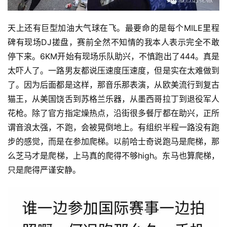
天上还有巨型加油大气球在飞。最要命的是每个MILE里程
碑有现场DJ搓盘，赛前全然不知情的我本人表示完全不敢
停下来。6KM开始有现场乐队助兴，不慎跑出了444。真是
太吓人了。一路男友都说压速度压速度，但是实在太难做到
了。因为后面都是这样，那音乐那表演，从欧美流行到复古
猫王，从美国饶舌到苏格兰乐器，从墨西哥拉丁到退役军人
花枪。除了官方指定燥热点，沿街很多餐厅都在助兴，正所
谓音浪太强，不跑，会被晃倒地上。有组织半程一路没有跑
步的感觉，而是在参加爬梯。以前哈士奇说跑马是爬梯，那
么芝马才是爬梯，上马真的爬得不够high。东马也算爬梯，
只是爬得严谨安静。