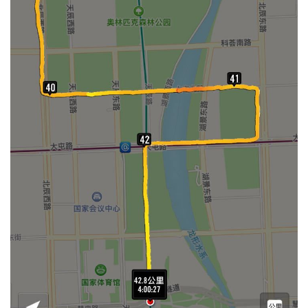
比
赛
观
察
装
备
训
练