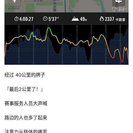
视
频
用
户
精
选
运
经过 40公里的牌子
动
集
『最后2公里了！』
赛事服务人员大声喊
路边的人也多了起来
注意力从肢体的痛苦