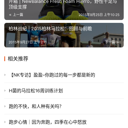
开箱 | NewBalance Fresh Foam Hierro，野性十足与
顶级支撑
上一篇
2015年9月25日 上午10:25
柏林战纪 | 2015柏林马拉松：回顾与前瞻
2015年9月27日 上午2:11
下一篇
相关推荐
【NK专访】盈盈–你跑过的每一步都是新的
H菌的马拉松16周训练计划
跑的不快，和人种有关吗？
跑步心情│因为奔跑，四季在心中怒放