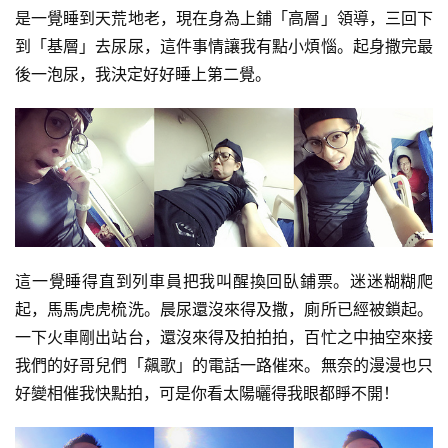
是一覺睡到天荒地老，現在身為上鋪「高層」領導，三回下
到「基層」去尿尿，這件事情讓我有點小煩惱。起身撒完最
後一泡尿，我決定好好睡上第二覺。
這一覺睡得直到列車員把我叫醒換回臥鋪票。迷迷糊糊爬
起，馬馬虎虎梳洗。晨尿還沒來得及撒，廁所已經被鎖起。
一下火車剛出站台，還沒來得及拍拍拍，百忙之中抽空來接
我們的好哥兒們「飆歌」的電話一路催來。無奈的漫漫也只
好變相催我快點拍，可是你看太陽曬得我眼都睜不開！