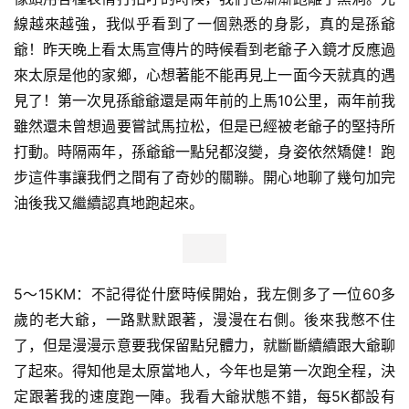
線越來越強，我似乎看到了一個熟悉的身影，真的是孫爺
训
爺！昨天晚上看太馬宣傳片的時候看到老爺子入鏡才反應過
练
來太原是他的家鄉，心想著能不能再見上一面今天就真的遇
見了！第一次見孫爺爺還是兩年前的上馬10公里，兩年前我
视
频
雖然還未曾想過要嘗試馬拉松，但是已經被老爺子的堅持所
打動。時隔兩年，孫爺爺一點兒都沒變，身姿依然矯健！跑
用
步這件事讓我們之間有了奇妙的關聯。開心地聊了幾句加完
户
油後我又繼續認真地跑起來。
精
选
运
5～15KM：不記得從什麼時候開始，我左側多了一位60多
动
歲的老大爺，一路默默跟著，漫漫在右側。後來我憋不住
集
了，但是漫漫示意要我保留點兒體力，就斷斷續續跟大爺聊
了起來。得知他是太原當地人，今年也是第一次跑全程，決
定跟著我的速度跑一陣。我看大爺狀態不錯，每5K都設有