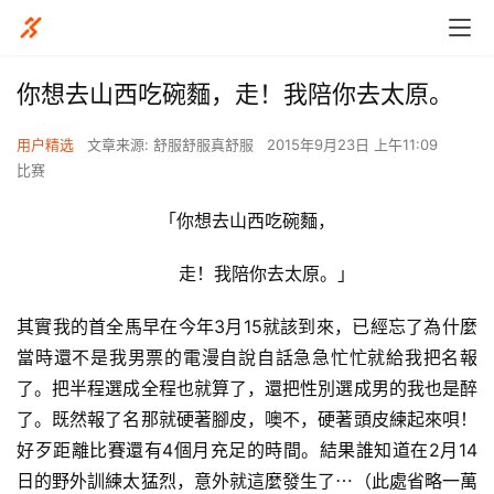
你想去山西吃碗麵，走！我陪你去太原。
用户精选
文章来源: 舒服舒服真舒服
2015年9月23日 上午11:09
比赛
「你想去山西吃碗麵，
       走！我陪你去太原。」
其實我的首全馬早在今年3月15就該到來，已經忘了為什麼
當時還不是我男票的電漫自說自話急急忙忙就給我把名報
了。把半程選成全程也就算了，還把性別選成男的我也是醉
了。既然報了名那就硬著腳皮，噢不，硬著頭皮練起來唄！
好歹距離比賽還有4個月充足的時間。結果誰知道在2月14
日的野外訓練太猛烈，意外就這麼發生了⋯（此處省略一萬