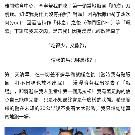
離開體育中心，李寧帶我們吃了第一頓當地麵食「順溜」刀
削麵。知道我為什麼沒有拍照？對頭！因為我餓(nè)了想次
肉(yòu)！回酒店稍作「休息」之後（你們懂的～）等「飆
歌」下班帶我去次肉，是帶我！因為漫漫已經改吃草了⋯⋯
「吃得少，又能跑，
          這樣的馬兒哪裏找？」
第二天清早，在一切差不多準備就緒之後（當時我有點脹
氣，打不出嗝也放不出屁），漫漫陪著我出發去了「戰
場」，即將迎來我人生當中第一個馬拉松！我有著足夠的信
心自己能夠完賽，只是不知最終會是什麼樣的狀態。希望腳
踝的傷在未知的30公里後不要有太大影響，我只想認認真
真地跑一場。