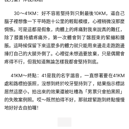
      30～41KM：好不容易堅持到只剩最後10KM，逼自己
腦子裡想像一下平時跑十公里的輕鬆模樣，心裡稍微沒那麼
惆悵。可是這都是假象，肉體上的疼痛對我來說真的難扛，
除了膝蓋持續疼痛外，第一次體會到了髂脛束的緊繃和腫
脹。這時候保留下來這麼多的體力就只能用來邊走走跑跑邊
捶打自己的大腿外側了。心裡從未想過要放棄，只是偶爾會
疼得不行，但我知道無論怎樣我都會堅持到底。
    41KM～終點：41是我的名字諧音，一直想著要在41KM
處和路標拍張照，沒想到終於咬牙堅持到了，結果指示標誌
居然這麼小，拍出來的效果還被吐槽為「男票只會拍黑照」
的失敗案例照。哎～既然拍得不好，那就趕緊跑到終點慢慢
地好好去自拍囉！