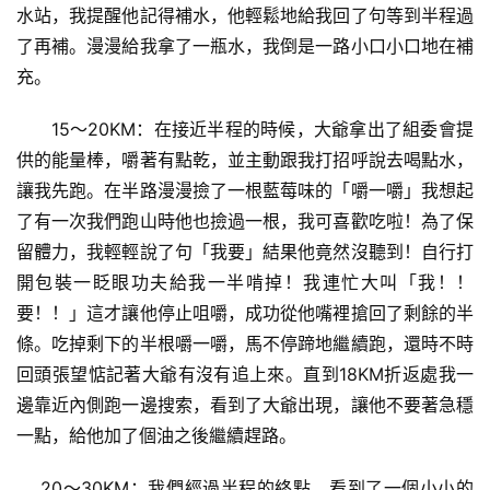
水站，我提醒他記得補水，他輕鬆地給我回了句等到半程過
了再補。漫漫給我拿了一瓶水，我倒是一路小口小口地在補
充。
      15～20KM：在接近半程的時候，大爺拿出了組委會提
供的能量棒，嚼著有點乾，並主動跟我打招呼說去喝點水，
讓我先跑。在半路漫漫撿了一根藍莓味的「嚼一嚼」我想起
了有一次我們跑山時他也撿過一根，我可喜歡吃啦！為了保
留體力，我輕輕說了句「我要」結果他竟然沒聽到！自行打
開包裝一眨眼功夫給我一半啃掉！我連忙大叫「我！！
要！！」這才讓他停止咀嚼，成功從他嘴裡搶回了剩餘的半
條。吃掉剩下的半根嚼一嚼，馬不停蹄地繼續跑，還時不時
回頭張望惦記著大爺有沒有追上來。直到18KM折返處我一
邊靠近內側跑一邊搜索，看到了大爺出現，讓他不要著急穩
一點，給他加了個油之後繼續趕路。
    20～30KM：我們經過半程的終點，看到了一個小小的