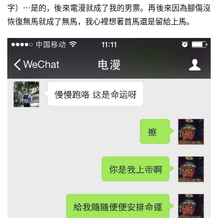
字）⋯是的，後來電漫就成了我的男票。再後來因為腳傷沒
恢復無馬就成了無馬，我心裡想著首馬還是留給上馬。