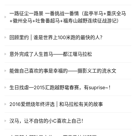
一路征尘一路景 一番挑战一番情（盐亭半马+重庆全马
+徽州全马+吐鲁番超马+福寿山越野连续征战游记）
回顾里约 | 谁是世界上100米跑的最快的人？
意外完成了人生首马——都江堰马拉松
能做自己喜欢的事是幸福的——摄影义工的流水文
生日找虐—2015汇跑越野鼋春赛，有suprise~！
2016爱燃烧年终评选 | 和马拉松有关的故事
汉马，让不自信的小C喜欢上自己！