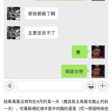
結果萬萬沒想到在8月的某一天（應該是太馬報名截止的前
一天），吃著碗裡紅燒半筋半肉麵的漫漫（哎～那個時候他