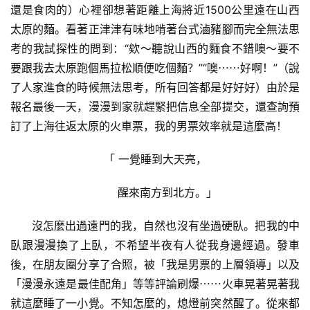
還是食肉的）心裡卻想著距離上海將近1500公里遠在山西
太原的麵。看著正津津有味地啃著台式滷豬腳而完全無法思
考的我試探性的問到：“欸～聽說山西的麵食不錯噢～要不
要跟我去太原跑個馬拉松順便吃個麵？”“噢⋯⋯好啊！”（說
了人家進食的時候無法思考，所有回答都是好好好）由於是
報名最後一天，漫漫到家就趕緊把信息全部提交，還查詢預
訂了上海往返太原的火車票，我的男票效率就是這麼高！
「 一覺睡到大天亮，
       醒來南方到北方。」
      沒怎麼出過遠門的我，自然也沒有坐過硬臥。把我的中
臥跟漫漫換了上臥，不希望半夜有人從我身邊經過。發車
後，在朋友圈分享了合照，被「我是男票的上層領導」以及
「漫漫永遠是最佳配角」等等評論刷爆⋯⋯火車晃著晃著我
就這麼睡了一小覺。不知怎麼的，熄燈前突然醒了。從來都