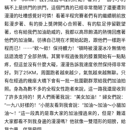
稱不上是拱門的拱門，這個門真的已經非常簡陋了還要遭到
漫漫的吐槽感覺好可憐！看著半程完賽者們有的繼續朝前放
鬆漫步著、有的掛上獎牌開心合照著、有的駐足停留觀望
著，也有給我們加油助威的，我都以高昂飽滿的熱情回應著
他們的加油聲。彷彿自己現在才開始起跑，跟他們一樣跑半
程而已！⋯⋯“欸～欸！保持體力！”頓時被漫漫冰冷無情地
話語澆熄了全部熱情。其實半程過後我的膝蓋開始有一點點
疼，但這並沒有什麼大礙，漫漫告訴我速度依然保持得非常
好。到了25KM，周圍跑者越來越少，氣氛越來越無聊。只
有在經過的幾座大橋下會有一批一批圍觀群眾給我們加油拍
照。身為為數不多的全程女性跑者來說，這一路我還是收到
了許多支持的！男人們衝著我說：“美女加油！” 婦女們說：
“一九八好樣的！“小朋友看到我會說：”加油～加油～小貓加
油～！“這一段真的是靠大家的加油撐過來的，但是？難道
大家都看不到我身邊的漫漫嗎？他就像一雙隱形的翅膀，給
我力量，伴我飛翔。