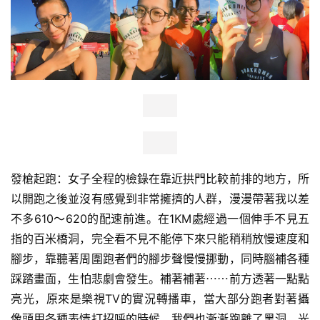
比
發槍起跑：女子全程的檢錄在靠近拱門比較前排的地方，所
赛
以開跑之後並沒有感覺到非常擁擠的人群，漫漫帶著我以差
不多610～620的配速前進。在1KM處經過一個伸手不見五
观
指的百米橋洞，完全看不見不能停下來只能稍稍放慢速度和
察
腳步，靠聽著周圍跑者們的腳步聲慢慢挪動，同時腦補各種
踩踏畫面，生怕悲劇會發生。補著補著⋯⋯前方透著一點點
装
亮光，原來是樂視TV的實況轉播車，當大部分跑者對著攝
备
像頭用各種表情打招呼的時候，我們也漸漸跑離了黑洞。光