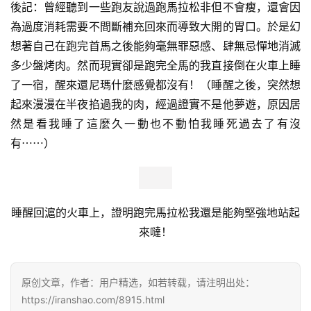
後記：曾經聽到一些跑友說過跑馬拉松非但不會瘦，還會因
為過度消耗需要不間斷補充回來而導致大開的胃口。於是幻
想著自己在跑完首馬之後能夠毫無罪惡感、肆無忌憚地消滅
多少盤烤肉。然而現實卻是跑完全馬的我直接倒在火車上睡
了一宿，醒來還尼瑪什麼感覺都沒有！（睡醒之後，突然想
起來漫漫在半夜掐過我的肉，經過證實不是他夢遊，原因居
然是看我睡了這麼久
一動也不動
怕我睡死過去了有沒
有⋯⋯）
睡醒回滬的火車上，證明跑完馬拉松我還是能夠堅強地站起
來噠！
原创文章，作者：用户精选，如若转载，请注明出处：
https://iranshao.com/8915.html