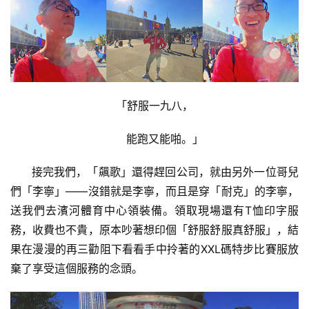
「舒服一九八，
      能跑又能啪。」
      接完我們，「飆歌」還得趕回公司，就由另外一位哥兒
們「李寧」——沒錯就是李寧，而且是穿「耐克」的李寧，
送我們去濱河體育中心領裝備。領取現場還有T恤印字服
務，收費也不貴，原本吵著想印個「舒服舒服真舒服」，結
果在漫漫的再三勸阻下看看手中拎著的XXL碼特步比賽服放
棄了享受這個服務的念頭。