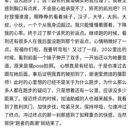
者，诅咒跑步了。这个超长的直道确实把我拉爆了，我甚至
感到胸口有点疼，不会是心脏承受不了，猝死的前兆吧？只
好放慢速度，眼睁睁的看着妹子，汉子，大爷，大妈，大
叔，小伙，一个个从我身边超过。我只能慢慢着挪着，下降
我的心率。终于过了那个该死的折返点。继续跑的时候，看
到还有很多人在我后面没跑到那个折返点，心情稍微好了一
点。祝福你们啦，我要转弯啦！又过了一段，20公里出的
时候，看到前面一个妹子伸开了双手，一开始还以为她要变
道，原来是摆pose拍照。 心想真是有经验。于是也凑过去
比
跟在她后面，事后证明我真的被拍到了，谢谢爱燃烧的摄影
赛
师！此时的心里想的已经不是关于为什么跑步，为什么那么
多人都在跑步的疑问了，只是想着还有一公里，应该没多少
观
距离了。接近终点的时候，加油助威的人也越来越多。我看
察
到了胜利拱门，加快步伐，咬紧牙关，保持呼吸，匀速冲过
了终点。冲过终点的那一刹那感到了如释重负的快感，当然
装
备
很快“跑者的高潮”就结束了。