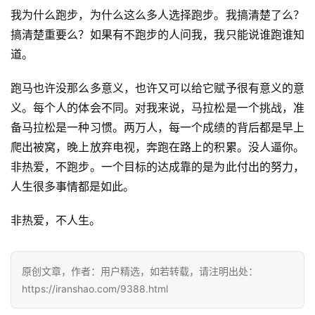
我为什么跑步，为什么这么多人选择跑步。我搞清楚了么？
训
练
搞清楚重要么？如果有不跑步的人问我，我只能说谁跑谁知
道。
视
跑马也许没那么多意义，也许又可以给它赋予很有意义的意
频
义。每个人的体会不同。对我来说，马拉松是一个挑战，准
备马拉松是一种习惯。两万人，每一个成绩的背后都是早上
用
户
爬出被窝，晚上放弃电视，奔跑在路上的积累。没人逼你。
精
非热爱，不跑步。一个目标的达成靠的是为此付出的努力，
选
人生很多事情都是如此。
运
非热爱，不人生。
动
集
原创文章，作者：用户精选，如若转载，请注明出处：
https://iranshao.com/9388.html