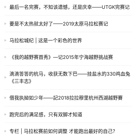
最后一名完赛，不知该遗憾，还是庆幸——UTGK完赛记
要是不太热就太好了——2019太原马拉松赛记
马拉松城纪 | 这是一个彩色的世界
《我的越野赛首秀》—记2015年宁海越野挑战赛
滴滴答答的杭马，收获无数下巴——挂盐水的330鸡血兔
《三丰志》
借我执拗如少年——記2018拉拉穆里杭州西湖越野賽
跑完后的满足感，只有双脚才知道
专栏 | 马拉松赛前如何调整 才能跑出最好的自己？