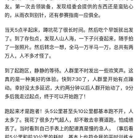
友。第一次去领装备，发现组委会提供的东西还是蛮贴心
的，从雨衣到别针，还有参赛指南一应俱全。
当天5点半起床，蹲坑花了很长时间。然后吃个早饭就出发
了。到了存包点，发现人山人海，一下子兴奋起来，随手拍
了一张照片。然后转念一想，全马一万半马一万，总共有两
万人，人不多才怪了。
到了起跑区，静静的等待。人群里不时发出一些欢笑声。这
真的是一种美好的体验。快到7:30了，人群里开始有点躁
动。幸好没太多延迟，大约两分钟以后人群开始动了，9分
多后我走过起点，终于可以开始跑了！
跑起来才是跑者！头5公里甚至头10公里都基本跑不开，人
太多了。我花了很多力气超人，却不敢去非赛道跑，怕成绩
丢了。当时看到自己手表上的配速真是慢的急人，（事后看
前5公里和前10公里的耗时，基本上也符合我的平时训练水