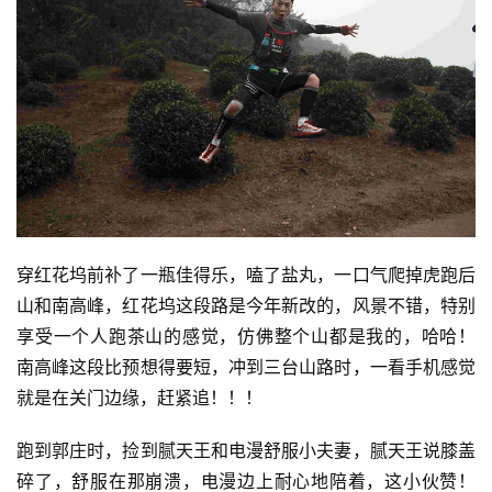
比
赛
观
察
穿红花坞前补了一瓶佳得乐，嗑了盐丸，一口气爬掉虎跑后
装
山和南高峰，红花坞这段路是今年新改的，风景不错，特别
备
享受一个人跑茶山的感觉，仿佛整个山都是我的，哈哈！ 
南高峰这段比预想得要短，冲到三台山路时，一看手机感觉
训
就是在关门边缘，赶紧追！！！
练
跑到郭庄时，捡到腻天王和电漫舒服小夫妻，腻天王说膝盖
视
碎了，舒服在那崩溃，电漫边上耐心地陪着，这小伙赞！ 
频