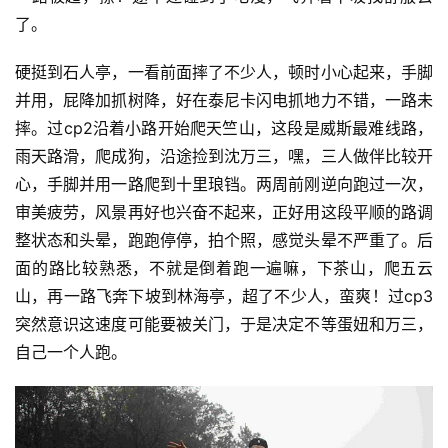
了。
硬挺到石人亭，一看前面摔了不少人，顿时小心起来，手脚
并用，屁降加抓树降，好在泰尼卡闪电抓地力不错，一路未
摔。过cp2沿着小路开始爬天竺山，这段是威斯最难线路，
雨天路滑，爬成狗，沿途捡到沈万三，嘿，三人做伴比较开
心，手脚并用一路爬到十里琅铛。两周前刚逆向跑过一次，
审美疲劳，风景再好也兴奋不起来，正好用这段平顺的路调
整状态和头晕，跑跑停停，拍个照，感觉头晕不严重了。后
面的路比较熟悉，不就是倒着跑一遍嘛，下茶山，爬五云
山，再一路飞奔下坡到林海亭，超了不少人，蛮爽！过cp3
突然意识这速度可能要被关门，于是决定不等蛋妞和万三，
自己一个人跑。