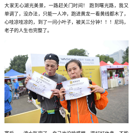
大家无心湖光美景，一路赶关门时间！ 跑到曙光路，我又
单调了，没办法，只能一人冲，跑进黄龙一看黄线都木了，
用
心哇凉哇凉的，到了一问小叶子，被关三分钟！！！尼玛，
户
精
老子的人生也完整了。
选
运
动
集