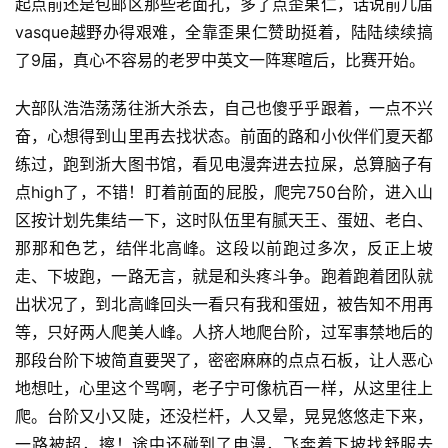
起点前还是包邮区那些老面孔，多了点歪果仁，话说前几届
vasque越野办得艰难，全靠歪果仁赞助挺着，陆陆续续搞
了9届，真心不容易的老罗中英文一阵寒暄后，比赛开始。
大部队浩浩荡荡往浙大杀去，自己也傻乎乎跟着，一点不兴
奋，心想得到山里再去找状态。前面的路和小伙伴们夏天都
练过，跑到浙大图书馆，看见电漫奔进去拉屎，总算脑子有
点high了，不错！盯着前面的屁股，爬完750台阶，进入山
区按计划先集结一下，这时队伍里有腻天王、蛋妞、老白、
那那和色艺，结伴北高峰。这段以前跑过多次，反正上坡
走、下坡跑，一路无言，就是和头疼斗争。跑着跑着团队就
出状况了，到北高峰回头一看只有我和蛋妞，被告知不用再
等，只好两人爬美人峰。人挤人地爬台阶，过军事禁地后的
那段台阶下坡简直要哭了，密密麻麻的点点石板，让人恶心
地想吐，心里这个骂啊，老子宁可像杭百一样，从这里往上
爬。台阶又小又陡，还没栏杆，人又晕，晃晃悠悠走下来，
一路被超，擦！途中还碰到了电漫，飞奔着下坡找舒服去