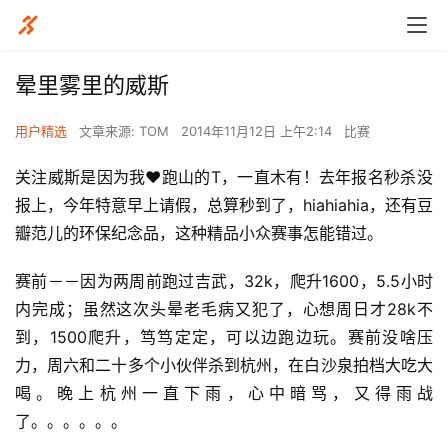
晕里雾里的威斯
用户精选
文章来源: TOM
2014年11月12日 上午2:14
比赛
关注威斯是因为我❤️跑山的T，一直木有！去年报名秒杀没
报上，今年特意早上请假，总算秒到了，hiahiahia，还有豆
瓣范儿的环保纪念品，这种精品小众赛事怎能错过。
赛前－－因为两周前跑过吉武，32k，爬升1600，5.5小时
内完成；虽然这次头晕老毛病又犯了，心想周日才28k不
到，1500爬升，笃笃定定，可以边跑边玩。赛前没啥压
力，周六和二十多个小伙伴杀到杭州，在白沙泉拍档大吃大
喝。晚上杭州一直下雨，心中暗骂，又得雨战
了。。。。。。