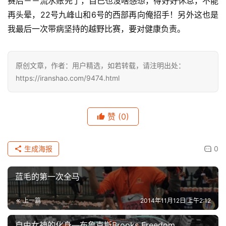
赛后－－流水账完了，自己也没啥感想，得好好休息，不能
再头晕，22号九峰山和6号的西部再向俺招手！另外这也是
我最后一次带病坚持的越野比赛，要对健康负责。
原创文章，作者：用户精选，如若转载，请注明出处：
https://iranshao.com/9474.html
赞
(0)
生成海报
0
蓝毛的第一次全马
上一篇
2014年11月12日 上午2:12
自由女神的化身—布鲁克斯Brooks Freedom