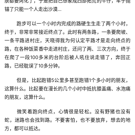
肤都要烤化了，于是把自己想象成西部拓荒的牛仔，车子抛
锚了只能一个人走出沙漠…
	跑步可以一个小时内完成的路硬生生走了两个小时，
终于，非常非常接近终点了。此时有两条路，一条要爬坡、
一条平路进村庄，天晓得我为何认定平路才是走向终点的
路，在各种饭菜香中走进村庄，还问了两、三次方向，终于
在爬了一段100多米的台阶后被人吼住说走错了，奔回正
路，已经耽误了10多分钟。
	但是，比起跑错5公里多甚至跑错1个多小时的朋友，
这算什么。比起要在漫长的几个小时中抵抗膝盖痛、水泡痛
的朋友，这算什么。
	微笑着跑向终点，心情很是轻松。没有野猪也没有
蛇，迷路也会找到路。不要害怕，也不要放弃，想去的地
方，都可以抵达。