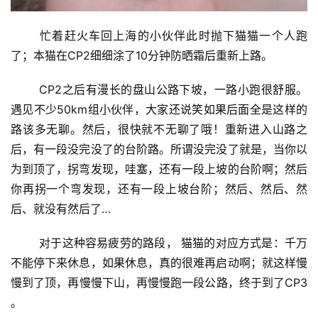
	忙着赶火车回上海的小伙伴此时抛下猫猫一个人跑
了；本猫在CP2细细涂了10分钟防晒霜后重新上路。
比
	CP2之后有漫长的盘山公路下坡，一路小跑很舒服。
赛
遇见不少50km组小伙伴，大家还说笑如果后面全是这样的
路该多无聊。然后，很快就不无聊了哦！重新进入山路之
观
后，有一段没完没了的台阶路。所谓没完没了就是，当你以
察
为到顶了，拐弯发现，哇塞，还有一段上坡的台阶啊；然后
你再拐一个弯发现，还有一段上坡台阶；然后、然后、然
装
备
后、就没有然后了…
	对于这种容易疲劳的路段， 猫猫的对应方式是：千万
训
练
不能停下来休息，如果休息，真的很难再启动啊；就这样慢
慢到了顶，再慢慢下山，再慢慢跑一段公路，终于到了CP3 
视
。