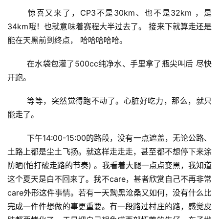
频
	惊喜又来了，CP3不是30km、也不是32km ，是
34km哦！也就意味着赛程大半过去了。 接来下就算走还是
用
户
能在天黑前到终点， 哈哈哈哈哈。
精
选
	在水袋包灌了500cc纯净水、手里拿了瓶尖叫后 尽快
开跑。
运
	等等，突然觉得跑不动了。心脏好吃力，那么，就只
动
集
能走了。
	下午14:00-15:00的路段，没有一点遮盖，无论公路、
土路上都是尘土飞扬。就这样走走走，甚至都不想停下来涂
防晒(怕打破走路的节奏) 。我看着大腿一点点变黑，我知道
这个夏天是白不回来了。我不care，甚者欣赏自己不再非常
care外形这件事情。若有一天黝黑沧桑又如何，没有什么比
完成一件件想做的事更重要。有一段路过村庄的路，感觉皮