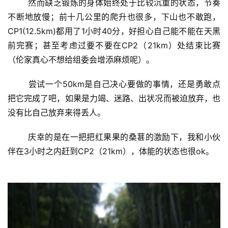
	然而缺乏锻炼的身体始终处于比较沉重的状态，节奏
不断地放慢；前十几公里的爬升也很多，下山也不敢跑，
CP1(12.5km)都用了1小时40分，好担心自己能不能在天黑
前完赛；甚至考虑过要不要在CP2（21km）处结束比赛
（伦家真心不想给组委会增添麻烦呢）。
	尝试一个50km是自己决心要做的事情，还是勇敢点
把它完成了吧，如果是力竭、迷路、出状况而被迫放弃，也
没有比自己放弃来得丢人。
	庆幸的是在一把把红果果的桑葚的激励下，我和小伙
伴在3小时之内赶到CP2（21km），体能的状态也很ok。