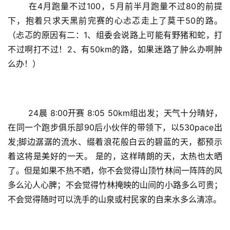
	在4月跑量不过100，5月前半月跑量不过80的前提
下，抱着只求天黑前完赛的心忐忑走上了莫干50的路。
（忐忑的原因有二：1、组委会说路上可能有野猪和蛇，打
不过啊打不过！2、有50km的路，如果迷路了肿么办啊肿
么办！）
	24晨 8:00开赛 8:05 50km组出发；天气十分晴好，
在同一个跑步俱乐部90后小伙伴的带领下，以530pace出
发;脚边潺潺的流水、缀着浪花般白云的碧蓝的天，都预示
着这将是美好的一天。 是的，这样晴朗的天，太热也太晒
了。但是如果不热不晒，你不会觉得山顶竹林间一阵阵的风
多么沁人心脾；不会觉得竹林掩映的山间的小路多么可贵；
不会觉得随时可以洗手的山泉或村民家的自来水多么清凉。