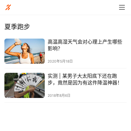
夏季跑步
高温高湿天气会对心理上产生哪些
比
影响？
赛
2020年5月18日
观
实测 | 某男子大太阳底下还在跑
察
步，竟然是因为有这件降温神器！
装
2018年8月6日
备
训
练