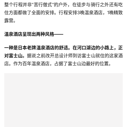
整个行程并非“苦行僧式”的户外，在徒步与骑行之外还有吃
视
住方面都做了全面的安排。行程安排3晚温泉酒店，1晚精致
频
露营。
用
温泉酒店呈现出两种风格——
户
精
一种是日本老牌温泉酒店的舒适。
在河口湖边的小路上，正
选
对富士山。
据说之前改开总设计师到访富士山就住的这家酒
店。作为百年温泉酒店，占据了富士山边最好的位置。
运
动
集