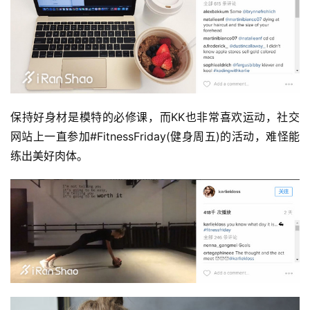
视
频
用
户
精
选
保持好身材是模特的必修课，而KK也非常喜欢运动，社交
网站上一直参加#FitnessFriday(健身周五)的活动，难怪能
运
练出美好肉体。
动
集