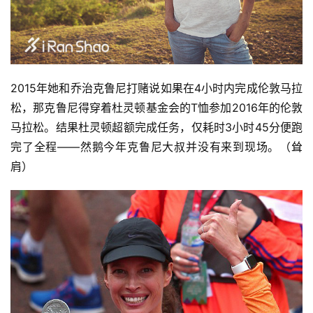
2015年她和乔治克鲁尼打赌说如果在4小时内完成伦敦马拉
松，那克鲁尼得穿着杜灵顿基金会的T恤参加2016年的伦敦
马拉松。结果杜灵顿超额完成任务，仅耗时3小时45分便跑
完了全程——然鹅今年克鲁尼大叔并没有来到现场。（耸
肩）