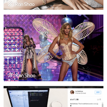
比
赛
观
察
装
备
训
练