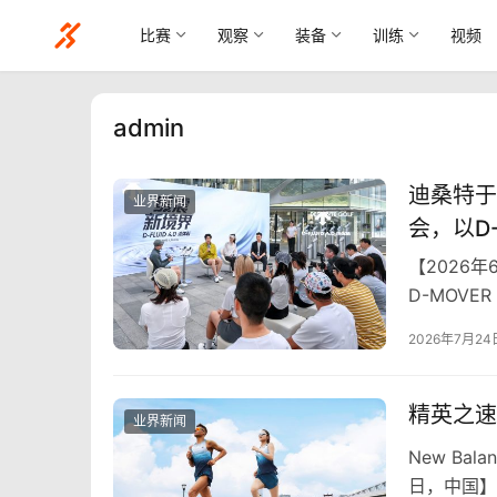
比赛
观察
装备
训练
视频
admin
迪桑特于
业界新闻
会，以D
【2026
D-MOV
日常路跑体
2026年7月24
精英之速
业界新闻
New Bal
日，中国】