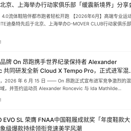
北京、上海举办行动家俱乐部「缓震新境界」分享
ID 4.0流体鞋陪伴都市跑者轻松开跑 【2026年6月】高端专业运
NTE迪桑特先后于北京、上海举办D-MOVER CLUB行动家俱乐
界」分…
日
牌 On 昂跑携手世界纪录保持者 Alexander
vic 共同研发全新 Cloud X Tempo Pro，正式进军混
领域
2026 年 6 月 15 日 —— On 昂跑正式宣布进军竞争激烈的
并签约运动员 Alexander Roncevic 与 Ida Mathilde…
日
RO EVO SL 荣膺 FNAA中国鞋履成就奖「年度鞋款大
象级爆款持续领衔竞速美学风潮