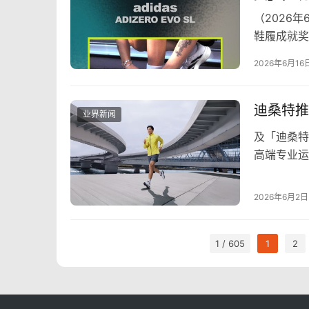
（2026年6
鞋履成就奖（F
2026年6月16
迪桑特推出
业界新闻
及「迪桑特
高端专业运动
破风」跑步
2026年6月2日
1 / 605
1
2