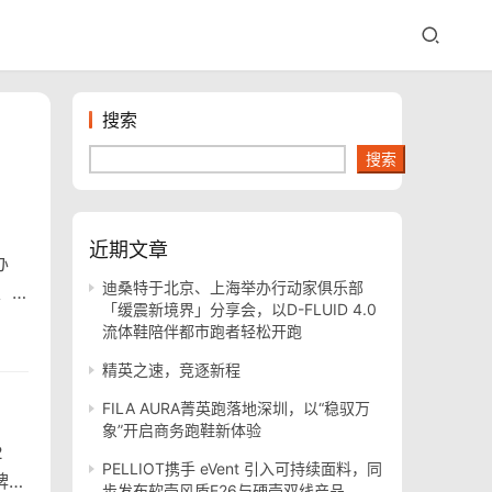
搜索
搜索
近期文章
办
迪桑特于北京、上海举办行动家俱乐部
、
「缓震新境界」分享会，以D-FLUID 4.0
流体鞋陪伴都市跑者轻松开跑
精英之速，竞逐新程
FILA AURA菁英跑落地深圳，以“稳驭万
象”开启商务跑鞋新体验
2
PELLIOT携手 eVent 引入可持续面料，同
牌
步发布软壳风盾E26与硬壳双线产品