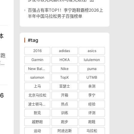
百强占有率TOP1！李宁跑鞋霸榜2026上
半年中国马拉松男子百强榜单
体
#tag
2016
adidas
asics
奔跑
Garmin
HOKA
lululemon
深
New Balance
Nike
puma
salomon
TopX
UTMB
上马
亚瑟士
亲测
6
北京马拉松
开箱
李宁
波士顿马拉松
热点
经验
耐克
训练
评测
越野跑
跑步
跑鞋
运动
阿迪达斯
马拉松