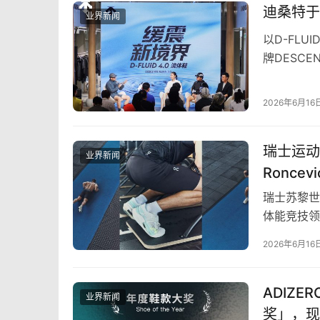
迪桑特于
业界新闻
以D-FLU
牌DESCE
「缓震新境
2026年6月16
瑞士运动品
业界新闻
Ronce
体能竞技
瑞士苏黎世，
体能竞技领域，
2026年6月16
ADIZE
业界新闻
奖」，现