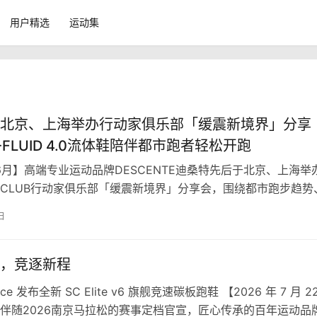
用户精选
运动集
北京、上海举办行动家俱乐部「缓震新境界」分享
-FLUID 4.0流体鞋陪伴都市跑者轻松开跑
年6月】高端专业运动品牌DESCENTE迪桑特先后于北京、上海举
ER CLUB行动家俱乐部「缓震新境界」分享会，围绕都市跑步趋势
验及专业跑鞋选择等…
日
，竞逐新程
ance 发布全新 SC Elite v6 旗舰竞速碳板跑鞋 【2026 年 7 月 2
伴随2026南京马拉松的赛事定档官宣，匠心传承的百年运动品