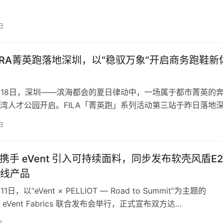
日
 AURA菁英跑落地深圳，以“稳驭万象”开启商务跑鞋新
7月18日，深圳——滨海都会的夏日律动中，一场属于都市菁英的
湾人才公园开启。FILA「菁英跑」系列活动第三站于昨日落地
A菁英运动代言人王阳与来自…
日
OT携手 eVent 引入可持续面料，同步发布软壳风盾E2
线产品
1日，以“eVent × PELLIOT — Road to Summit”为主题的
 × eVent Fabrics 联合发布会举行，正式宣布双方达…