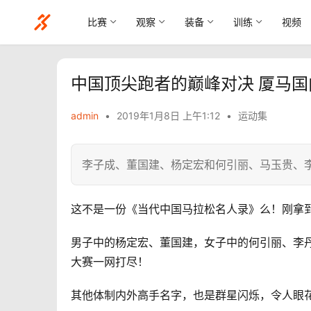
比赛
观察
装备
训练
视频
中国顶尖跑者的巅峰对决 厦马
admin
•
2019年1月8日 上午1:12
•
运动集
李子成、董国建、杨定宏和何引丽、马玉贵、
这不是一份《当代中国马拉松名人录》么！刚拿
男子中的杨定宏、董国建，女子中的何引丽、李丹—
大赛一网打尽！
其他体制内外高手名字，也是群星闪烁，令人眼