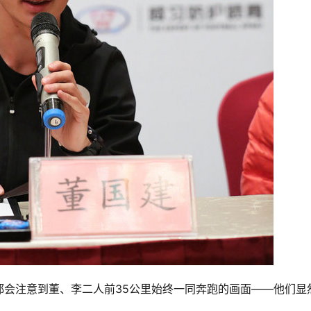
都会注意到董、李二人前35公里始终一同奔跑的画面——他们显