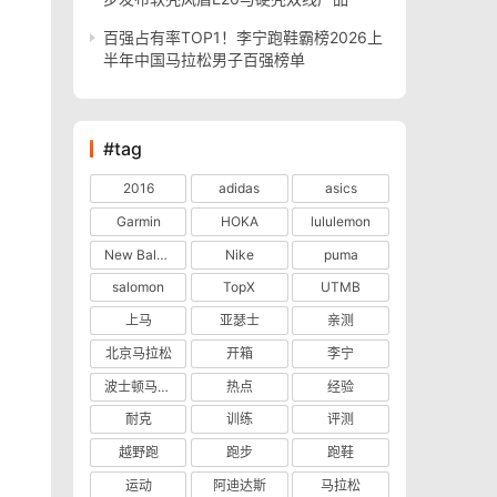
百强占有率TOP1！李宁跑鞋霸榜2026上
半年中国马拉松男子百强榜单
#tag
2016
adidas
asics
Garmin
HOKA
lululemon
New Balance
Nike
puma
salomon
TopX
UTMB
上马
亚瑟士
亲测
北京马拉松
开箱
李宁
波士顿马拉松
热点
经验
耐克
训练
评测
越野跑
跑步
跑鞋
运动
阿迪达斯
马拉松