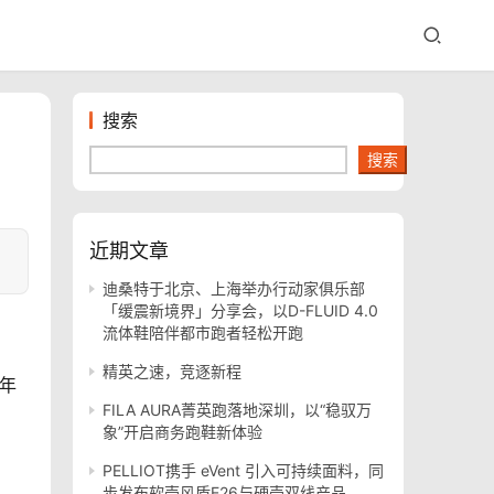
搜索
搜索
近期文章
迪桑特于北京、上海举办行动家俱乐部
「缓震新境界」分享会，以D-FLUID 4.0
流体鞋陪伴都市跑者轻松开跑
精英之速，竞逐新程
开年
FILA AURA菁英跑落地深圳，以“稳驭万
象”开启商务跑鞋新体验
PELLIOT携手 eVent 引入可持续面料，同
步发布软壳风盾E26与硬壳双线产品