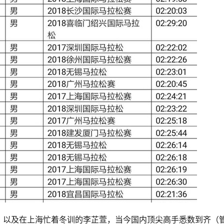
，以及在上海忙着冬训的李芷萱，当今国内顶尖高手悉数到齐（