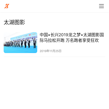
太湖图影
中国•长兴2019龙之梦•太湖图影国
比
际马拉松开跑 万名跑者享受狂欢
赛
2019年11月25日
观
察
装
备
训
练