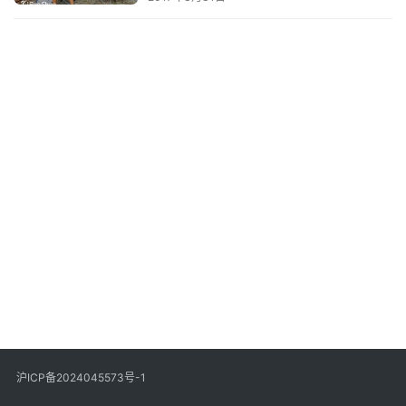
视
频
用
户
精
选
运
动
集
沪ICP备2024045573号-1