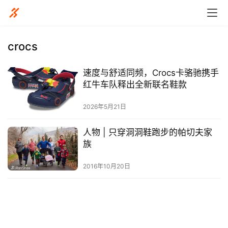
crocs
速度与舒适同频，Crocs卡骆驰携手
比
红牛车队释出全新联名鞋款
赛
2026年5月21日
观
人物 | 只穿洞洞鞋跑步的帕切夫家
察
族
装
2016年10月20日
备
训
练