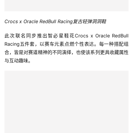
视
Crocs x Oracle RedBull Racing
复古轻弹洞洞鞋
频
此次联名同步推出智必星鞋花Crocs x Oracle RedBull 
用
Racing五件套，以赛车元素点燃个性表达。每一种搭配组
户
合，皆是对赛道精神的不同演绎，也使该系列更具收藏属性
精
选
与互动趣味。
运
动
集