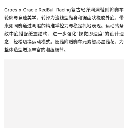
Crocs x Oracle RedBull Racing复古轻弹洞洞鞋则将赛车
轮廓与竞速美学，转译为流线型鞋身和锯齿状橡胶外底，带
来如同赛道过弯般的精准掌控力与稳定抓地表现。运动感条
纹中底搭配缓震结构，进一步强化“视觉即速度”的设计理
念，轻松切换运动模式。随鞋附赠赛车元素智必星鞋花，为
整体造型增添丰富的潮趣细节。
比
赛
观
察
装
备
训
练